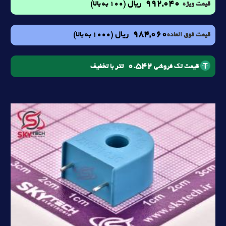
992,040
ریال
(100 به بالا)
قیمت ویژه
984,060
ریال
(1000 به بالا)
قیمت فوق العاده
0.542
تتر با تخفیف
قیمت تک فروشی