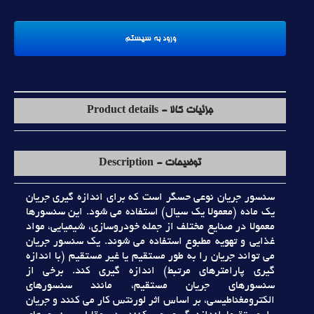
جزئیات کالا - Product details
توضیحات - Description
سنسور جريان نوعي حسگر است که براي اندازه گيري جريان
يک ماده (معمولا يک سيال) استفاده مي شود. اين سنسورها
معمولا در صنايع مختلف از جمله خودروسازي، شيميايي، مواد
غذايي و تهويه مطبوع استفاده مي شوند. يک سنسور جريان
مي تواند جريان را به طور مستقيم يا غير مستقيم (با اندازه
گيري پارامترهاي مرتبط) اندازه گيري کند. برخي از
سنسورهاي جريان مستقيم، مانند سنسورهاي
الکترومغناطيسي، بر اساس اثر لورنتس کار مي کنند و جريان