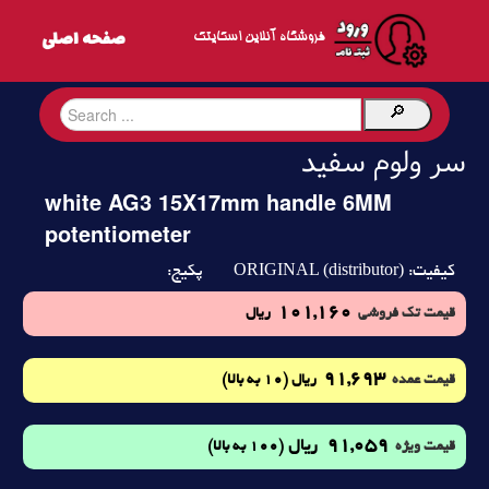
فروشگاه آنلاین اسکایتک
سر ولوم سفید
white AG3 15X17mm handle 6MM
potentiometer
ORIGINAL (distributor)
کیفیت:
پکیج:
101,160
قیمت تک فروشی
ریال
91,693
(10 به بالا)
قیمت عمده
ریال
91,059
ریال
(100 به بالا)
قیمت ویژه