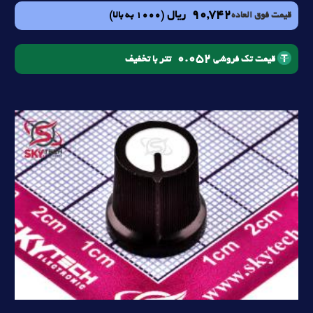
90,742
ریال
(1000 به بالا)
قیمت فوق العاده
0.052
تتر با تخفیف
قیمت تک فروشی