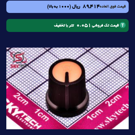
89,414
ریال
(1000 به بالا)
قیمت فوق العاده
0.051
تتر با تخفیف
قیمت تک فروشی