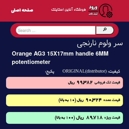
فروشگاه آنلاین اسکایتک
سر ولوم نارنجی
Orange AG3 15X17mm handle 6MM
potentiometer
ORIGINAL(distributor)
کیفیت:
پکیج:
99,382
قیمت تک فروشی
ریال
90,324
(10 به بالا)
قیمت عمده
ریال
89,718
ریال
(100 به بالا)
قیمت ویژه