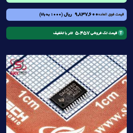
9,837,600
ریال
(1000 به بالا)
قیمت فوق العاده
5.457
تتر با تخفیف
قیمت تک فروشی