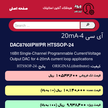
فروشگاه آنلاین اسکایتک
آی سی 4-20mA
DAC8760IPWPR HTSSOP-24
16Bit Single-Channel Programmable Current/Voltage
Output DAC for 4-20mA current loop applications
HTSSOP-24
ORIGINAL(distributor)
کیفیت:
پکیج:
10,543,200
قیمت تک فروشی
ریال
10,140,000
(10 به بالا)
قیمت عمده
ریال
9,938,400
ریال
(100 به بالا)
قیمت ویژه