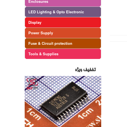
Enclosures
LED Lighting & Opto Electronic
Display
Power Supply
Fuse & Circuit protection
Tools & Supplies
تخفیف ویژه