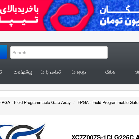
له
وبلاگ
درباره ما
تماس با ما
پیشنهادات
ث
FPGA - Field Programmable Gate Array
/
FPGA - Field Programmable Gate
XC7Z007S-1CLG225C 