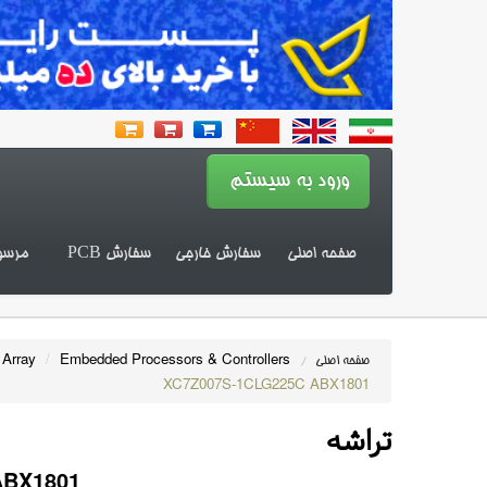
صفحه اصلی
سفارش خارجی
سفارش PCB
مرسو
 Array
/
Embedded Processors & Controllers
صفحه اصلی
/
XC7Z007S-1CLG225C ABX1801
تراشه
ABX1801