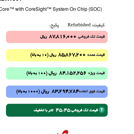
ore™ with CoreSight™ System On Chip (SOC)
Refurbished
کیفیت:
پکیج:
87,816,000
قیمت تک فروشی
ریال
85,867,200
(10 به بالا)
قیمت عمده
ریال
84,152,256
ریال
(100 به بالا)
قیمت ویژه
83,294,784
ریال
(1000 به بالا)
قیمت فوق العاده
45.45
تتر با تخفیف
قیمت تک فروشی