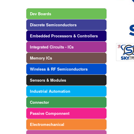
Dev Boards
Discrete Semiconductors
Embedded Processors & Controllers
Integrated Circuits - ICs
Memory ICs
Wireless & RF Semiconductors
Sensors & Modules
Industrial Automation
Connector
Passive Componnent
Electromechanical