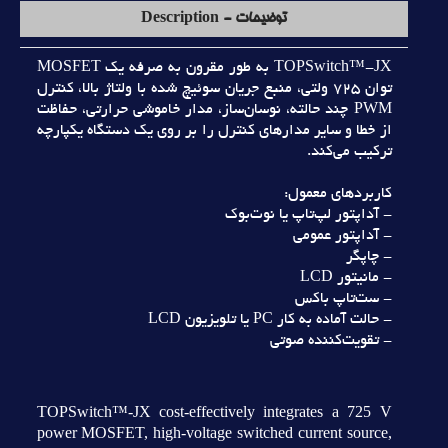
توضیحات - Description
TOPSwitch™-JX به طور مقرون به صرفه يک MOSFET
توان 725 ولتي، منبع جريان سوئيچ شده با ولتاژ بالا، کنترل
PWM چند حالته، نوسان‌ساز، مدار خاموشي حرارتي، حفاظت
از خطا و ساير مدارهاي کنترل را بر روي يک دستگاه يکپارچه
ترکيب مي‌کند.
کاربردهاي معمول:
- آداپتور لپ‌تاپ يا نوت‌بوک
- آداپتور عمومي
- چاپگر
- مانيتور LCD
- ست‌تاپ باکس
- حالت آماده به کار PC يا تلويزيون LCD
- تقويت‌کننده صوتي
TOPSwitch™-JX cost-effectively integrates a 725 V
power MOSFET, high-voltage switched current source,