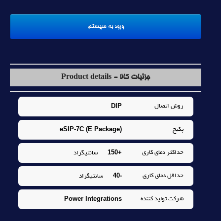
جزئیات کالا - Product details
DIP
روش اتصال
eSIP-7C (E Package)
پکيج
+150
حداکثر دماي کاري
سانتيگراد
-40
حداقل دماي کاري
سانتيگراد
Power Integrations
شرکت توليد کننده