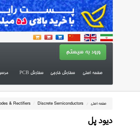
صفحه اصلی
سفارش خارجی
سفارش PCB
مرسو
odes & Rectifiers
/
Discrete Semiconductors
صفحه اصلی
/
دیود پل