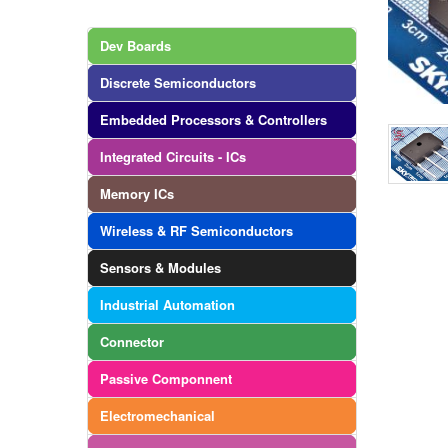
Dev Boards
Discrete Semiconductors
Embedded Processors & Controllers
Integrated Circuits - ICs
Memory ICs
Wireless & RF Semiconductors
Sensors & Modules
Industrial Automation
Connector
Passive Componnent
Electromechanical