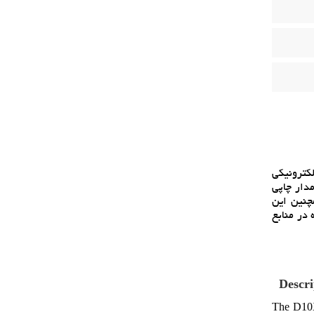
عتي و الکترونيکي
ردهاي مدار چاپي
ردهاي RoHS کاملاً سازگار است. همچنين اين
ي آن را تضمين مي‌کند. ديود D10XB80 براي استفاده در منابع
Descri
The D10XB