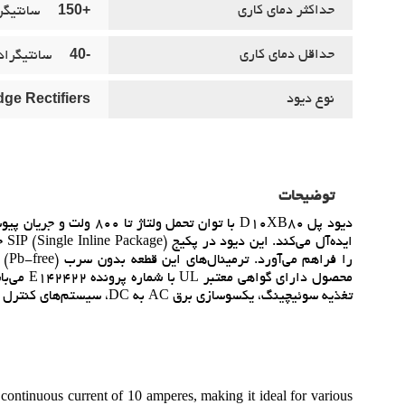
+150
حداکثر دماي کاري
سانتيگر
-40
حداقل دماي کاري
سانتيگراد
dge Rectifiers
نوع ديود
توضیحات
ايد
تغذيه سوئيچينگ، يکسوسازي برق AC به DC، سيستم‌هاي کنترل صنعتي و ساير تجهيزات الکترونيکي قدرت مناسب است.
ontinuous current of 10 amperes, making it ideal for various