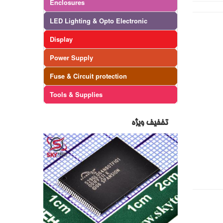
Enclosures
LED Lighting & Opto Electronic
Display
Power Supply
Fuse & Circuit protection
Tools & Supplies
تخفیف ویژه