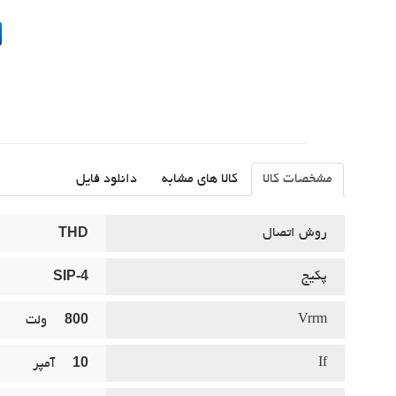
مشخصات کالا
کالا های مشابه
دانلود فایل
THD
روش اتصال
SIP-4
پکيج
800
Vrrm
ولت
10
If
آمپر