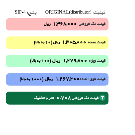
SIP-4
ORIGINAL(distributor)
کیفیت:
پکیج:
1,368,000
قیمت تک فروشی
ریال
1,305,000
(10 به بالا)
قیمت عمده
ریال
1,279,800
ریال
(100 به بالا)
قیمت ویژه
1,267,200
ریال
(1000 به بالا)
قیمت فوق العاده
0.708
تتر با تخفیف
قیمت تک فروشی