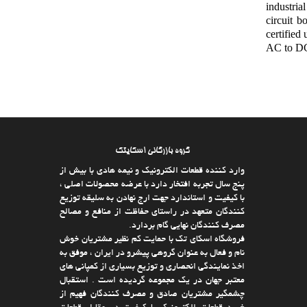
industria
circuit b
certified
AC to DC 
گروه بازرگانی اسکایتک
وارد كننده قطعات الکترونیک و نیمه هادی با بیش از
پنج سال تجربه افتخار دارد با عرضه محصولات اصلی ،
با كیفیت و استاندارد جهت ارج نهادن به سلیقه توزیع
كنندگان متعهد در راستای حفاظت از منافع و مصالح
مصرف كنندگان نهایی گام بردارد.
فروشگاه اسکای تک با حمایت كم نظیر مشتریان خوش
نام و فعال به عنوان گروهی پیشرو در ایران ، موفق به
اخذ نمایندگی انحصاری و توزیع بسیاری از كمپانی های
معتبر جهان در یك مجموعه گردیده است . استقبال
چشمگیر مشتریان صادق و مصرف كنندگان فهیم از