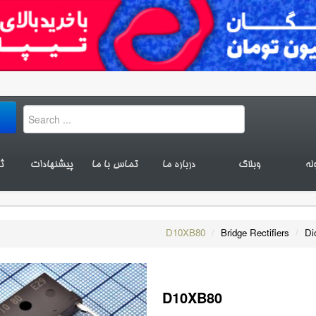
له
وبلاگ
درباره ما
تماس با ما
پیشنهادات
ث
D10XB80
/
Bridge Rectifiers
/
Di
D10XB80