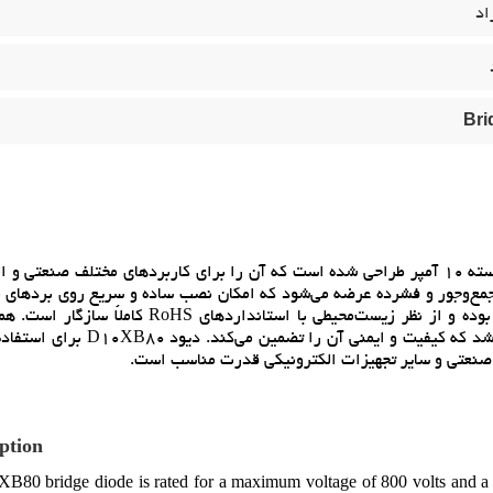
اد
Bri
ديود پل D10XB80 با توان تحمل ولتاژ تا 800 ولت و جريان پيوسته 10 آمپر طراحي شده است که آن را براي کاربردهاي مختلف صن
ه‌آل مي‌کند. اين ديود در پکيج SIP (Single Inline Package) جمع‌وجور و فشرده عرضه مي‌شود که امکان نصب ساده و سريع روي ب
را فراهم مي‌آورد. ترمينال‌هاي اين قطعه بدون سرب (Pb-free) بوده و از نظر زيست‌محيطي با استاندا
محصول داراي گواهي معتبر UL با شماره پرونده E142422 مي‌باشد که کيفيت و ايمن
ption
80 bridge diode is rated for a maximum voltage of 800 volts and a c