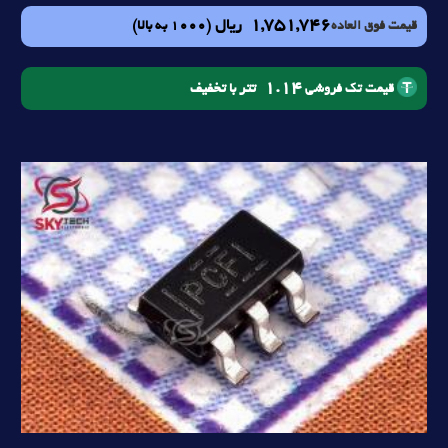
1,751,746
ریال
(1000 به بالا)
قیمت فوق العاده
1.14
تتر با تخفیف
قیمت تک فروشی