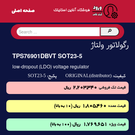
فروشگاه آنلاین اسکایتک
رگولاتور ولتاژ
TPS76901DBVT SOT23-5
low-dropout (LDO) voltage regulator
SOT23-5
ORIGINAL(distributor)
کیفیت:
پکیج:
2,203,340
قیمت تک فروشی
ریال
1,805,460
(10 به بالا)
قیمت عمده
ریال
1,769,651
ریال
(100 به بالا)
قیمت ویژه