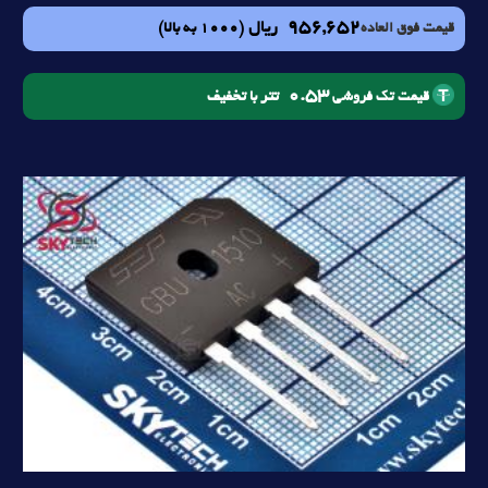
956,652
ریال
(1000 به بالا)
قیمت فوق العاده
0.53
تتر با تخفیف
قیمت تک فروشی