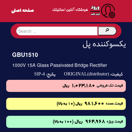
فروشگاه آنلاین اسکایتک
یکسوکننده پل
GBU1510
1000V 15A Glass Passivated Bridge Rectifier
SIP-4
ORIGINAL(distributor)
کیفیت:
پکیج:
1,023,180
قیمت تک فروشی
ریال
981,600
(10 به بالا)
قیمت عمده
ریال
964,968
ریال
(100 به بالا)
قیمت ویژه