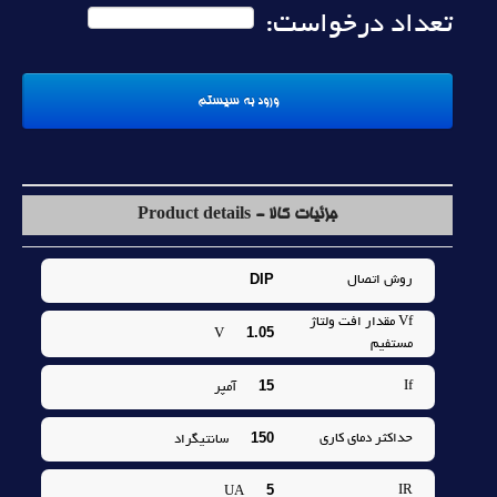
تعداد درخواست:
جزئیات کالا - Product details
DIP
روش اتصال
Vf مقدار افت ولتاژ
1.05
V
مستفيم
15
If
آمپر
150
حداکثر دماي کاري
سانتيگراد
5
IR
UA