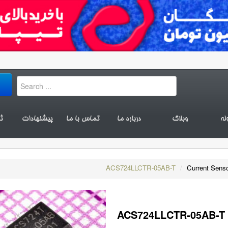
له
وبلاگ
درباره ما
تماس با ما
پیشنهادات
ث
ACS724LLCTR-05AB-T
/
Current Sens
ACS724LLCTR-05AB-T