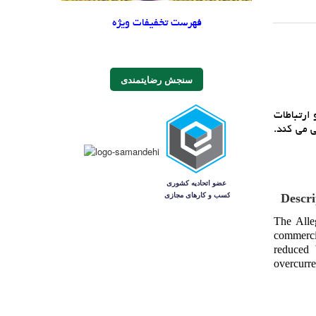
فهرست تخفیفات ویژه
سنجش رضایتمندی
، خودرو، تجاري و ارتباطات
 مي کند.
Descri
The Alle
commerci
reduced 
overcurre