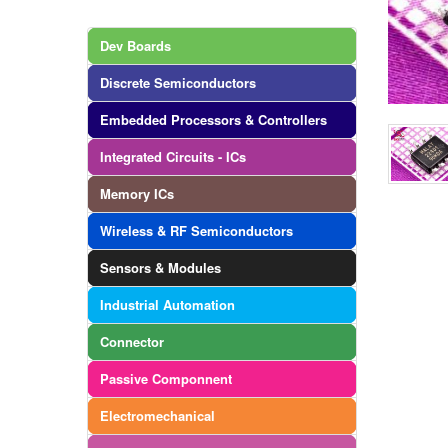
Dev Boards
Discrete Semiconductors
Embedded Processors & Controllers
Integrated Circuits - ICs
Memory ICs
Wireless & RF Semiconductors
Sensors & Modules
Industrial Automation
Connector
Passive Componnent
Electromechanical