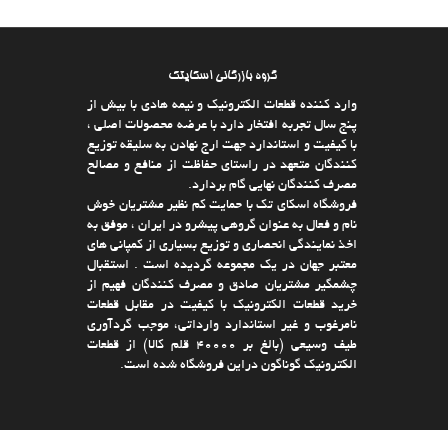
گروه بازرگانی اسکایتک
وارد كننده قطعات الکترونیک و نیمه هادی با بیش از
پنج سال تجربه افتخار دارد با عرضه محصولات اصلی ،
با كیفیت و استاندارد جهت ارج نهادن به سلیقه توزیع
كنندگان متعهد در راستای حفاظت از منافع و مصالح
مصرف كنندگان نهایی گام بردارد.
فروشگاه اسکای تک با حمایت كم نظیر مشتریان خوش
نام و فعال به عنوان گروهی پیشرو در ایران ، موفق به
اخذ نمایندگی انحصاری و توزیع بسیاری از كمپانی های
معتبر جهان در یك مجموعه گردیده است . استقبال
چشمگیر مشتریان صادق و مصرف كنندگان فهیم از
خرید قطعات الکترونیک با كیفیت در مقابل قطعات
نامرغوب و غیر استاندارد وارداتی، موجب گردآوری
طیف وسیعی (بالغ بر 40000 قلم كالا)‌ از قطعات
الکترونیک گوناگون دراین فروشگاه شده است.