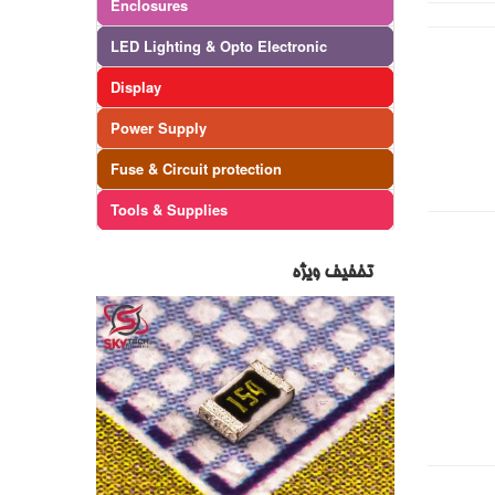
Enclosures
LED Lighting & Opto Electronic
Display
Power Supply
Fuse & Circuit protection
Tools & Supplies
تخفیف ویژه