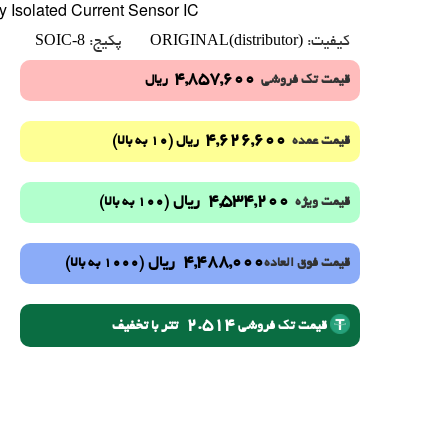
y Isolated Current Sensor IC
SOIC-8
ORIGINAL(distributor)
کیفیت:
پکیج:
4,857,600
قیمت تک فروشی
ریال
4,626,600
(10 به بالا)
قیمت عمده
ریال
4,534,200
ریال
(100 به بالا)
قیمت ویژه
4,488,000
ریال
(1000 به بالا)
قیمت فوق العاده
2.514
تتر با تخفیف
قیمت تک فروشی