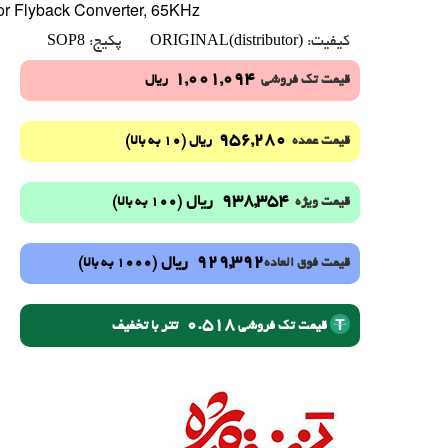
r Flyback Converter, 65KHz
SOP8
ORIGINAL(distributor)
کیفیت:
پکیج:
1,001,094
قیمت تک فروشی
ریال
956,280
(10 به بالا)
قیمت عمده
ریال
938,354
ریال
(100 به بالا)
قیمت ویژه
929,392
ریال
(1000 به بالا)
قیمت فوق العاده
0.518
تتر با تخفیف
قیمت تک فروشی