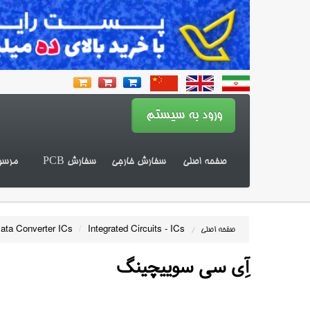
صفحه اصلی
سفارش خارجی
سفارش PCB
مرسو
ata Converter ICs
/
Integrated Circuits - ICs
صفحه اصلی
/
آِی سی سوییچینگ