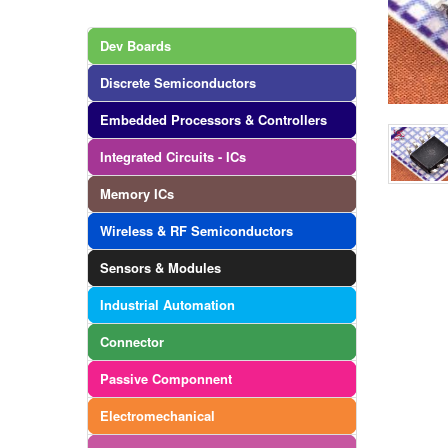
Dev Boards
Discrete Semiconductors
Embedded Processors & Controllers
Integrated Circuits - ICs
Memory ICs
Wireless & RF Semiconductors
Sensors & Modules
Industrial Automation
Connector
Passive Componnent
Electromechanical