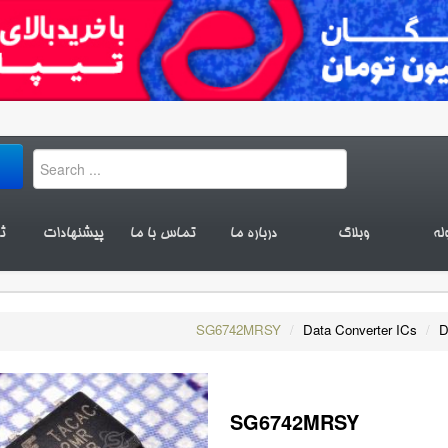
له
وبلاگ
درباره ما
تماس با ما
پیشنهادات
ث
SG6742MRSY
/
Data Converter ICs
/
D
SG6742MRSY