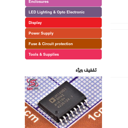
Enclosures
LED Lighting & Opto Electronic
Display
Power Supply
Fuse & Circuit protection
Tools & Supplies
تخفیف ویژه