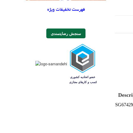
فهرست تخفیفات ویژه
سنجش رضایتمندی
Descri
SG6742M