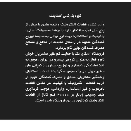
گروه بازرگانی اسکایتک
وارد كننده قطعات الکترونیک و نیمه هادی با بیش از
پنج سال تجربه افتخار دارد با عرضه محصولات اصلی ،
با كیفیت و استاندارد جهت ارج نهادن به سلیقه توزیع
كنندگان متعهد در راستای حفاظت از منافع و مصالح
مصرف كنندگان نهایی گام بردارد.
فروشگاه اسکای تک با حمایت كم نظیر مشتریان خوش
نام و فعال به عنوان گروهی پیشرو در ایران ، موفق به
اخذ نمایندگی انحصاری و توزیع بسیاری از كمپانی های
معتبر جهان در یك مجموعه گردیده است . استقبال
چشمگیر مشتریان صادق و مصرف كنندگان فهیم از
خرید قطعات الکترونیک با كیفیت در مقابل قطعات
نامرغوب و غیر استاندارد وارداتی، موجب گردآوری
طیف وسیعی (بالغ بر 40000 قلم كالا)‌ از قطعات
الکترونیک گوناگون دراین فروشگاه شده است.