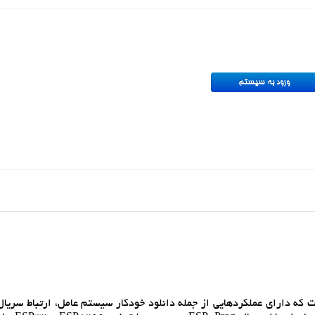
ES يکي از ابزارهاي توسعه و اشکال زدايي Espressif است که داراي عملکردهايي از جمله دانلود خودکار سيستم عامل، ارتبا