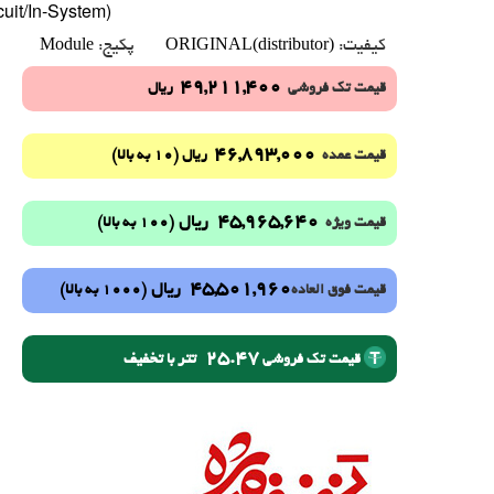
uit/In-System)
Module
ORIGINAL(distributor)
کیفیت:
پکیج:
49,211,400
قیمت تک فروشی
ریال
46,893,000
(10 به بالا)
قیمت عمده
ریال
45,965,640
ریال
(100 به بالا)
قیمت ویژه
45,501,960
ریال
(1000 به بالا)
قیمت فوق العاده
25.47
تتر با تخفیف
قیمت تک فروشی