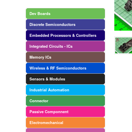
Dev Boards
Discrete Semiconductors
Embedded Processors & Controllers
Integrated Circuits - ICs
Memory ICs
Wireless & RF Semiconductors
Sensors & Modules
Industrial Automation
Connector
Passive Componnent
Electromechanical