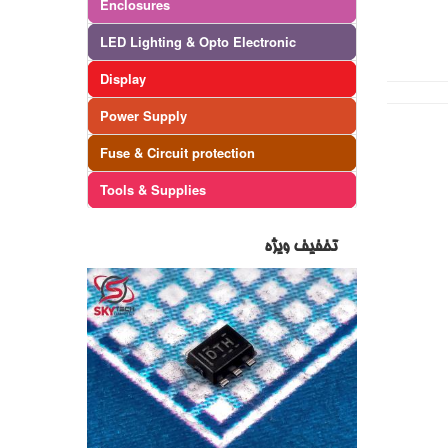
Enclosures
LED Lighting & Opto Electronic
Display
Power Supply
Fuse & Circuit protection
Tools & Supplies
تخفیف ویژه