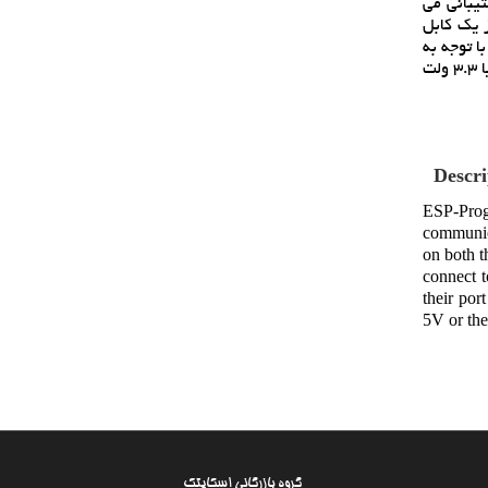
کار سيستم عامل و عملکردهاي ارتباط سريال ESP-Prog در هر دو پلت فرم ESP8266 و ESP32 پشتيباني مي
 تنها با استفاده از يک کابل
ناسايي کند. با توجه به
اينکه ولتاژ منبع تغذيه ممکن است در بردهاي کاربر مختلف متفاوت باشد، هر يک از اينترفيس هاي ESP-Prog مي توانند منبع تغذيه 5 ولت يا 3.3 ولت
Descri
ESP-Prog
communic
on both 
connect 
their por
5V or the
گروه بازرگانی اسکایتک