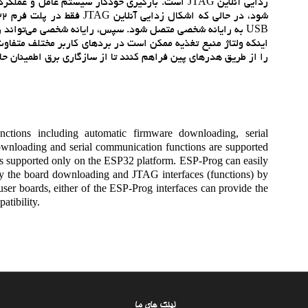
را از طريق هدرهاي پين فراهم کنند تا از سازگاري برق اطمينان ح
ctions including automatic firmware downloading, serial
nloading and serial communication functions are supported
 supported only on the ESP32 platform. ESP-Prog can easily
fy the board downloading and JTAG interfaces (functions) by
ser boards, either of the ESP-Prog interfaces can provide the
atibility.
لینک های ما