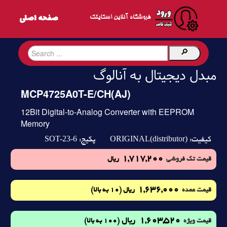
فروشگاه آنلاین اسکایتک
مبدل دیجیتال به آنالوگ
MCP4725A0T-E/CH(AJ)
12Bit Digital-to-Analog Converter with EEPROM
Memory
SOT-23-6
ORIGINAL(distributor)
کیفیت:
پکیج:
1,717,200
قیمت تک فروشی
ریال
1,636,000
(10 به بالا)
قیمت عمده
ریال
1,603,520
ریال
(100 به بالا)
قیمت ویژه