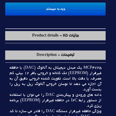
جزئیات کالا - Product details
توضیحات - Description
MCP4725 يک مبدل ديجيتال به آنالوگ (DAC) با حافظه
غيرفرار (EEPROM) تک کاناله و خروجي بافر 12 بيتي، کم
مصرف، با دقت بالا است. تقويت کننده خروجي دقيق آن به
آن اجازه مي دهد تا نوسان خروجي آنالوگ ريل به ريل را
بدست آورد.
داده هاي ورودي و پيکربندي DAC را مي توان با استفاده
از دستور رابط I2C در حافظه غيرفرار (EEPROM) برنامه
ريزي کرد.
ويژگي حافظه غيرفرار دستگاه DAC را قادر مي سازد تا کد