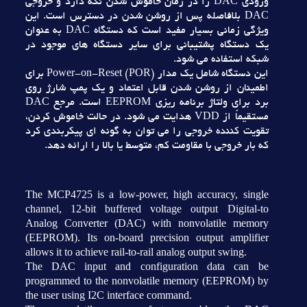
ورودي DAC را در زمان خاموش شدن نگه دارد و خروجي
DAC بلافاصله پس از روشن شدن در دسترس است. اين
ويژگي زماني بسيار مفيد است که دستگاه DAC به عنوان
يک دستگاه پشتيباني براي ساير دستگاه هاي موجود در
شبکه استفاده مي شود.
اين دستگاه شامل يک مدار Power-on-Reset (POR) براي
اطمينان از روشن شدن قابل اعتماد و يک پمپ شارژ روي
برد براي ولتاژ برنامه ريزي EEPROM است. مرجع DAC
مستقيماً از VDD هدايت مي شود. در حالت خاموش کردن،
تقويت کننده خروجي را مي توان به گونه اي پيکربندي کرد
که بار خروجي با مقاومت کم، متوسط يا بالا را ارائه دهد.
The MCP4725 is a low-power, high accuracy, single
channel, 12-bit buffered voltage output Digital-to
Analog Converter (DAC) with nonvolatile memory
(EEPROM). Its on-board precision output amplifier
allows it to achieve rail-to-rail analog output swing.
The DAC input and configuration data can be
programmed to the nonvolatile memory (EEPROM) by
the user using I2C interface command.