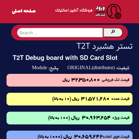
فروشگاه آنلاین اسکایتک
تستر هشبرد T2T
T2T Debug board with SD Card Slot
Module
ORIGINAL(distributor)
کیفیت:
پکیج:
32,350,800
قیمت تک فروشی
ریال
31,571,280
(10 به بالا)
قیمت عمده
ریال
30,963,254
ریال
(100 به بالا)
قیمت ویژه
30,659,242
ریال
(1000 به بالا)
قیمت فوق العاده