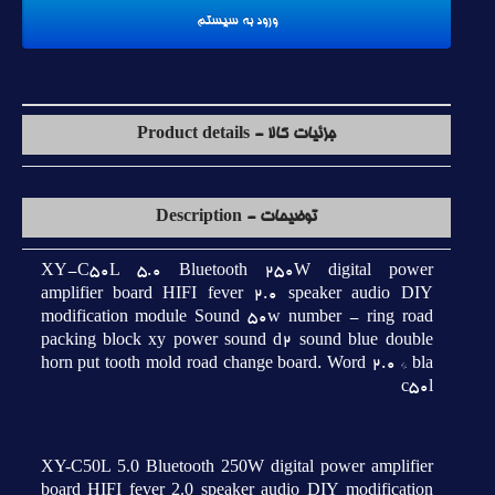
جزئیات کالا - Product details
توضیحات - Description
XY-C50L 5.0 Bluetooth 250W digital power
amplifier board HIFI fever 2.0 speaker audio DIY
modification module Sound 50w number - ring road
packing block xy power sound d2 sound blue double
horn put tooth mold road change board. Word 2.0 * bla
c50l
XY-C50L 5.0 Bluetooth 250W digital power amplifier
board HIFI fever 2.0 speaker audio DIY modification