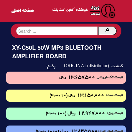
فروشگاه آنلاین اسکایتک
XY-C50L 50W MP3 BLUETOOTH
AMPLIFIER BOARD
ORIGINAL(distributor)
کیفیت:
پکیج:
13,657,500
قیمت تک فروشی
ریال
13,150,000
(10 به بالا)
قیمت عمده
ریال
12,947,000
ریال
(100 به بالا)
قیمت ویژه
12,845,500
ریال
(1000 به بالا)
قیمت فوق العاده