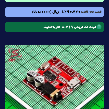
1,290,720
ریال
(1000 به بالا)
قیمت فوق العاده
0.717
تتر با تخفیف
قیمت تک فروشی