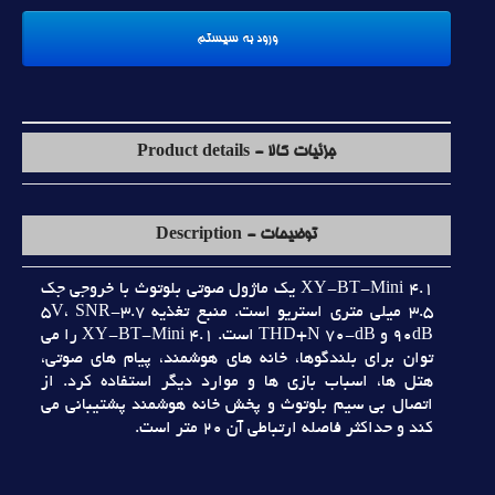
جزئیات کالا - Product details
توضیحات - Description
XY-BT-Mini 4.1 يک ماژول صوتي بلوتوث با خروجي جک
3.5 ميلي متري استريو است. منبع تغذيه 3.7-5V، SNR
90dB و THD+N 70-dB است. XY-BT-Mini 4.1 را مي
توان براي بلندگوها، خانه هاي هوشمند، پيام هاي صوتي،
هتل ها، اسباب بازي ها و موارد ديگر استفاده کرد. از
اتصال بي سيم بلوتوث و پخش خانه هوشمند پشتيباني مي
کند و حداکثر فاصله ارتباطي آن 20 متر است.