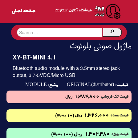
فروشگاه آنلاین اسکایتک
ماژول صوتی بلوتوث
XY-BT-MINI 4.1
Bluetooth audio module with a 3.5mm stereo jack
output, 3.7-5VDC/Micro USB
MODULE
ORIGINAL(distributor)
کیفیت:
پکیج:
1,384,800
قیمت تک فروشی
ریال
1,326,000
(10 به بالا)
قیمت عمده
ریال
1,302,480
ریال
(100 به بالا)
قیمت ویژه