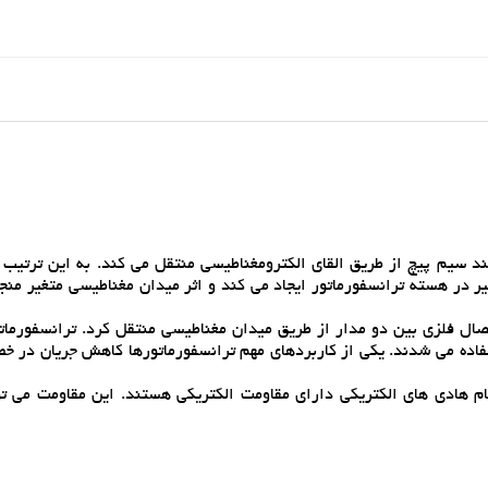
ند سيم پيچ از طريق القاي الکترومغناطيسي منتقل مي کند. به اين ترتيب 
 در هسته ترانسفورماتور ايجاد مي کند و اثر ميدان مغناطيسي متغير منجر
صال فلزي بين دو مدار از طريق ميدان مغناطيسي منتقل کرد. ترانسفورماتو
ستفاده مي شدند. يکي از کاربردهاي مهم ترانسفورماتورها کاهش جريان در خط
ام هادي هاي الکتريکي داراي مقاومت الکتريکي هستند. اين مقاومت مي تو