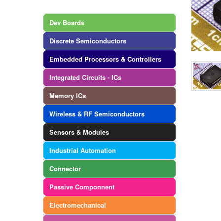
Dev Boards
Discrete Semiconductors
Embedded Processors & Controllers
Integrated Circuits - ICs
Memory ICs
Wireless & RF Semiconductors
Sensors & Modules
Industrial Automation
Connector
Passive Componnent
Electromechanical