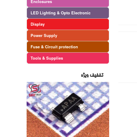
Enclosures
LED Lighting & Opto Electronic
Display
Power Supply
Fuse & Circuit protection
Tools & Supplies
تخفیف ویژه