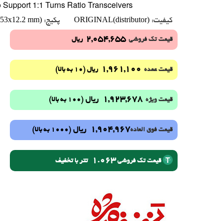
Support 1:1 Turns Ratio Transceivers
.53x12.2 mm)
ORIGINAL(distributor)
کیفیت:
پکیج:
2,054,655
قیمت تک فروشی
ریال
1,961,100
(10 به بالا)
قیمت عمده
ریال
1,923,678
ریال
(100 به بالا)
قیمت ویژه
1,904,967
ریال
(1000 به بالا)
قیمت فوق العاده
1.063
تتر با تخفیف
قیمت تک فروشی