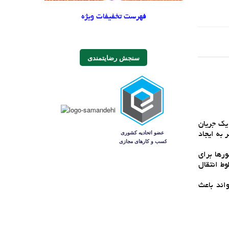
فهرست تخفیفات ویژه
سنجش رضایتمندی
يک جريان
 به ايجاد
رها براي
وط انتقال
اند باعث