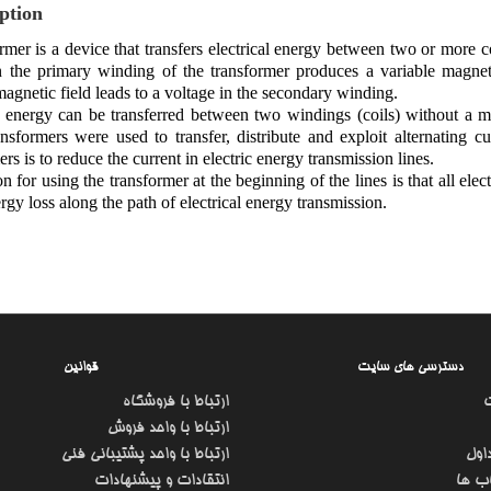
ption
rmer is a device that transfers electrical energy between two or more c
n the primary winding of the transformer produces a variable magnetic
magnetic field leads to a voltage in the secondary winding.
l energy can be transferred between two windings (coils) without a 
ansformers were used to transfer, distribute and exploit alternating c
rs is to reduce the current in electric energy transmission lines.
n for using the transformer at the beginning of the lines is that all elec
rgy loss along the path of electrical energy transmission.
دسترسی های سایت
قوانین
ارتباط با فروشگاه
ارتباط با واحد فروش
اول
ارتباط با واحد پشتیبانی فنی
ب ها
انتقادات و پیشنهادات