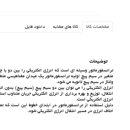
مشخصات کالا
کالا های مشابه
دانلود فایل
توضیحات
ترانسفورماتور وسيله اي است که انرژي الکتريکي را بين دو يا چ
متغير در سيم پيچ اوليه ترانسفورماتور يک ميدان مغناطيسي متغير
ولتاژ در سيم پيچ ثانويه مي شود.
انرژي الکتريکي را مي توان بين دو سيم پيچ (سيم پيچ) بدون ات
انتقال، توزيع و بهره برداري از انرژي الکتريکي جريان متناوب ا
انرژي الکتريکي است.
دليل استفاده از ترانسفورماتور در ابتداي خطوط اين است که تم
اتلاف انرژي در مسير انتقال انرژي الکتريکي شود.