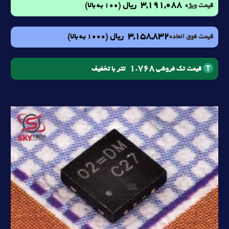
3,191,088
ریال
(100 به بالا)
قیمت ویژه
3,158,832
ریال
(1000 به بالا)
قیمت فوق العاده
1.768
تتر با تخفیف
قیمت تک فروشی