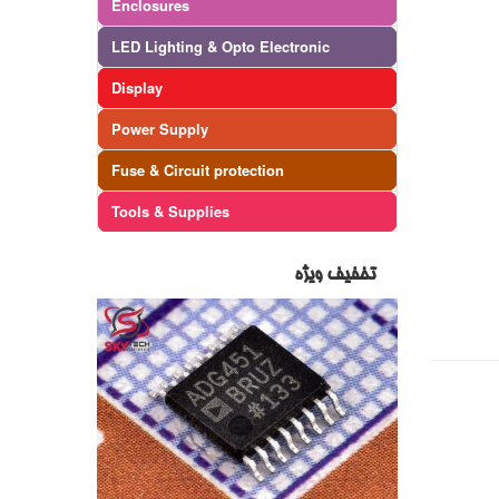
Enclosures
LED Lighting & Opto Electronic
Display
Power Supply
Fuse & Circuit protection
Tools & Supplies
تخفیف ویژه