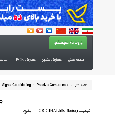
صفحه اصلی
سفارش خارجی
سفارش PCB
مرسو
Signal Conditioning
/
Passive Componnent
صفحه اصلی
/
R
ORIGINAL(distributor)
کیفیت:
پکیج: