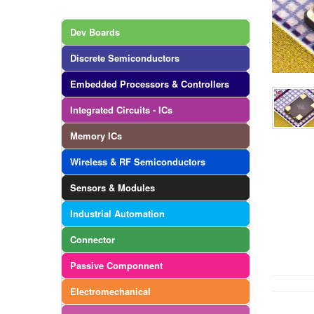
Dev Boards
Discrete Semiconductors
Embedded Processors & Controllers
Integrated Circuits - ICs
Memory ICs
Wireless & RF Semiconductors
Sensors & Modules
Industrial Automation
Connector
Passive Componnent
Electromechanical