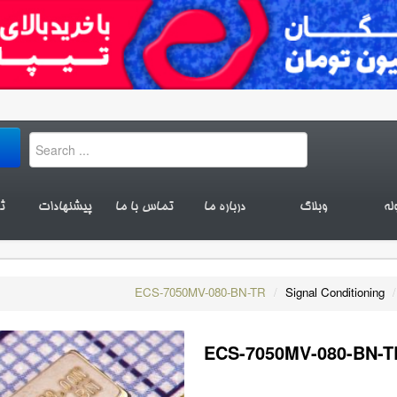
له
وبلاگ
درباره ما
تماس با ما
پیشنهادات
ث
ECS-7050MV-080-BN-TR
/
Signal Conditioning
/
ECS-7050MV-080-BN-T