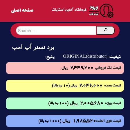
فروشگاه آنلاین اسکایتک
برد تستر آپ امپ
ORIGINAL(distributor)
کیفیت:
پکیج:
2,449,200
قیمت تک فروشی
ریال
2,046,000
(10 به بالا)
قیمت عمده
ریال
2,005,680
ریال
(100 به بالا)
قیمت ویژه
1,985,520
ریال
(1000 به بالا)
قیمت فوق العاده