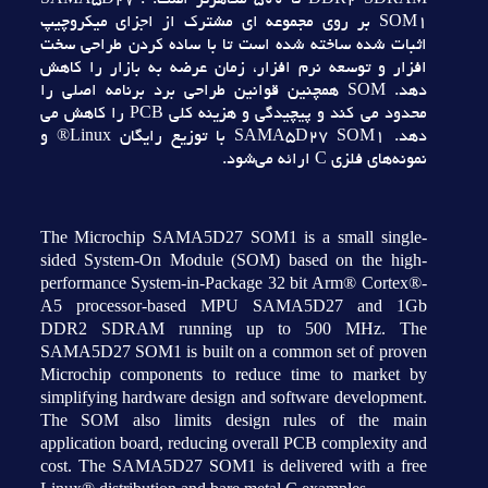
DDR2 SDRAM تا 500 مگاهرتز است. . SAMA5D27
SOM1 بر روي مجموعه اي مشترک از اجزاي ميکروچيپ
اثبات شده ساخته شده است تا با ساده کردن طراحي سخت
افزار و توسعه نرم افزار، زمان عرضه به بازار را کاهش
دهد. SOM همچنين قوانين طراحي برد برنامه اصلي را
محدود مي کند و پيچيدگي و هزينه کلي PCB را کاهش مي
دهد. SAMA5D27 SOM1 با توزيع رايگان Linux® و
نمونه‌هاي فلزي C ارائه مي‌شود.
The Microchip SAMA5D27 SOM1 is a small single-
sided System-On Module (SOM) based on the high-
performance System-in-Package 32 bit Arm® Cortex®-
A5 processor-based MPU SAMA5D27 and 1Gb
DDR2 SDRAM running up to 500 MHz. The
SAMA5D27 SOM1 is built on a common set of proven
Microchip components to reduce time to market by
simplifying hardware design and software development.
The SOM also limits design rules of the main
application board, reducing overall PCB complexity and
cost. The SAMA5D27 SOM1 is delivered with a free