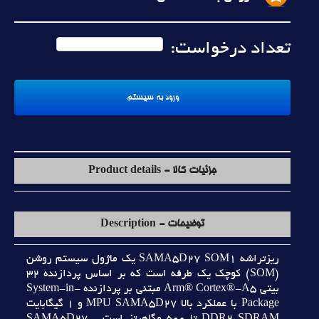
تعداد درخواست:
جزئیات کالا - Product details
توضیحات - Description
ريزتراشه SAMA5D27 SOM1 يک ماژول سيستم روشن
(SOM) کوچک يک طرفه است که بر اساس پردازنده 32
بيتي Arm® Cortex®-A5 مبتني بر پردازنده System-in-
Package با عملکرد بالا MPU SAMA5D27 و 1 گيگابايت