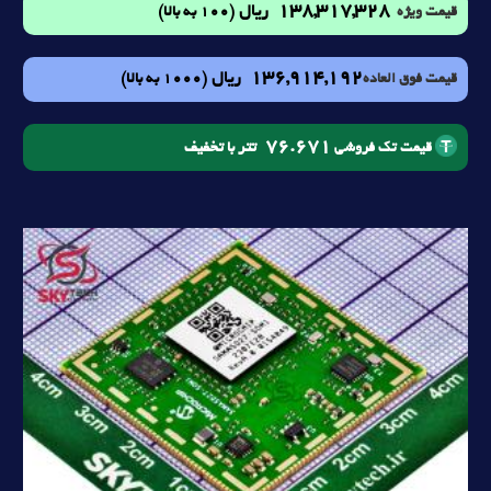
138,317,328
ریال
(100 به بالا)
قیمت ویژه
136,914,192
ریال
(1000 به بالا)
قیمت فوق العاده
76.671
تتر با تخفیف
قیمت تک فروشی