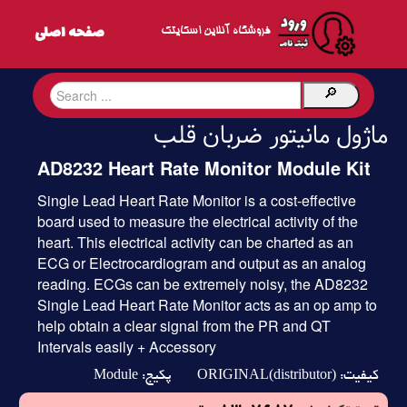
فروشگاه آنلاین اسکایتک
ماژول مانیتور ضربان قلب
AD8232 Heart Rate Monitor Module Kit
Single Lead Heart Rate Monitor is a cost-effective
board used to measure the electrical activity of the
heart. This electrical activity can be charted as an
ECG or Electrocardiogram and output as an analog
reading. ECGs can be extremely noisy, the AD8232
Single Lead Heart Rate Monitor acts as an op amp to
help obtain a clear signal from the PR and QT
Intervals easily + Accessory
Module
ORIGINAL(distributor)
کیفیت:
پکیج: