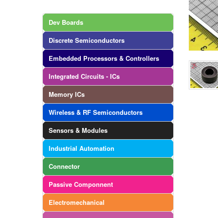
Dev Boards
Discrete Semiconductors
Embedded Processors & Controllers
Integrated Circuits - ICs
Memory ICs
Wireless & RF Semiconductors
Sensors & Modules
Industrial Automation
Connector
Passive Componnent
Electromechanical