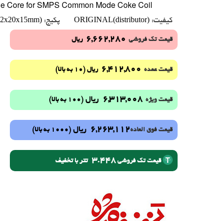
ine Core for SMPS Common Mode Coke Coil
(32x20x15mm)
ORIGINAL(distributor)
کیفیت:
پکیج:
6,662,280
قیمت تک فروشی
ریال
6,412,800
(10 به بالا)
قیمت عمده
ریال
6,313,008
ریال
(100 به بالا)
قیمت ویژه
6,263,112
ریال
(1000 به بالا)
قیمت فوق العاده
3.448
تتر با تخفیف
قیمت تک فروشی