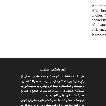
Amorphou
After lo
chokes. 
chokes us
of advant
efficienc
Nanocryst
گروه بازرگانی اسکایتک
وارد كننده قطعات الکترونیک و نیمه هادی با بیش از
پنج سال تجربه افتخار دارد با عرضه محصولات اصلی ،
با كیفیت و استاندارد جهت ارج نهادن به سلیقه توزیع
كنندگان متعهد در راستای حفاظت از منافع و مصالح
مصرف كنندگان نهایی گام بردارد.
فروشگاه اسکای تک با حمایت كم نظیر مشتریان خوش
نام و فعال به عنوان گروهی پیشرو در ایران ، موفق به