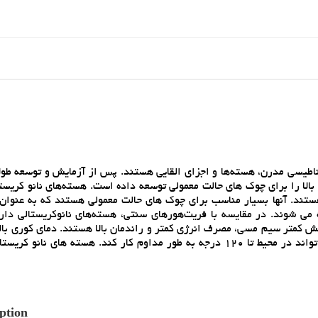
غناطيسي مدرن، هسته‌ها و اجزاي القايي هستند. پس از آزمايش و توسعه طو
با کيفيت بالا را براي چوک هاي حالت معمولي توسعه داده است. هسته‌هاي نانو کريس
هستند. آنها بسيار مناسب براي چوک هاي حالت معمولي هستند که به عنوان 
 مي شوند. در مقايسه با فريت‌هورهاي سنتي، هسته‌هاي نانوکريستالي دارا
خش کمتر سيم مسي، مصرف انرژي کمتر و راندمان بالا هستند. دماي کوري بال
شود هسته نانوکريستالي پايداري حرارتي عالي داشته باشد و مي تواند در محيط تا 120 درجه به طور مداوم کار کند. هسته هاي
ption