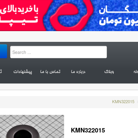
له
وبلاگ
درباره ما
تماس با ما
پیشنهادات
ث
KMN322015
KMN322015