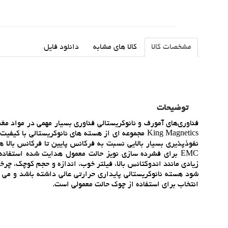
مشخصات کالا
کالا های مشابه
دانلود فایل
توضیحات
فناوري‌هاي آمورف و نانوکريستالي فناوري بسيار مهمي در مواد م
King Magnetics مجموعه اي از هسته هاي نانوکريستالي 
نفوذپذيري بسيار بالايي نسبت به فرکانس پايين تا فرکانس بالا 
EMC براي فشرده سازي نويز حالت معمول هدايت شده استفاده
زيادي مانند اندوکتانس بالا، فيلتر خوب، اندازه و حجم کوچک، چر
انتخاب براي استفاده از چوک حالت معمولي است.