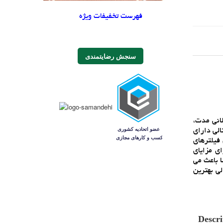
فهرست تخفیفات ویژه
سنجش رضایتمندی
لاني مدت،
تالي داراي
فيلترهاي
ي مزاياي
ا باعث مي
 نانو کريستالي بهترين
Descri