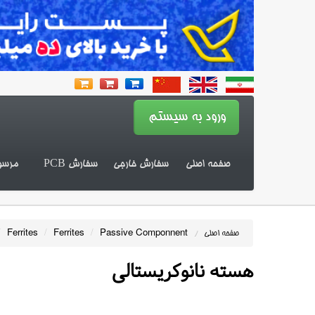
صفحه اصلی
سفارش خارجی
سفارش PCB
مرسو
/
Ferrites
/
Ferrites
/
Passive Componnent
صفحه اصلی
/
هسته نانوکریستالی