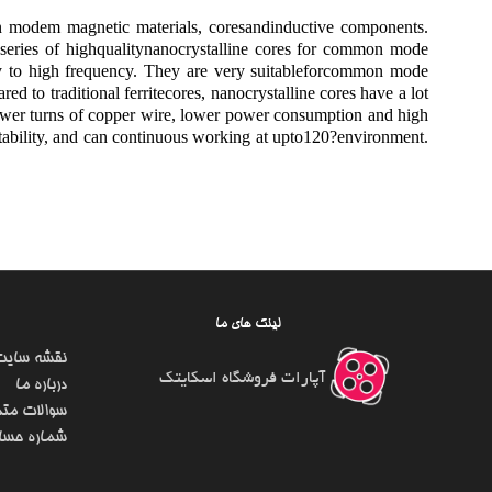
n modem magnetic materials, coresandinductive components.
eries of highqualitynanocrystalline cores for common mode
cy to high frequency. They are very suitableforcommon mode
o traditional ferritecores, nanocrystalline cores have a lot
 lower turns of copper wire, lower power consumption and high
stability, and can continuous working at upto120?environment.
لینک های ما
نقشه سایت
آپارات فروشگاه اسکایتک
درباره ما
سوالات متد
شماره حسا