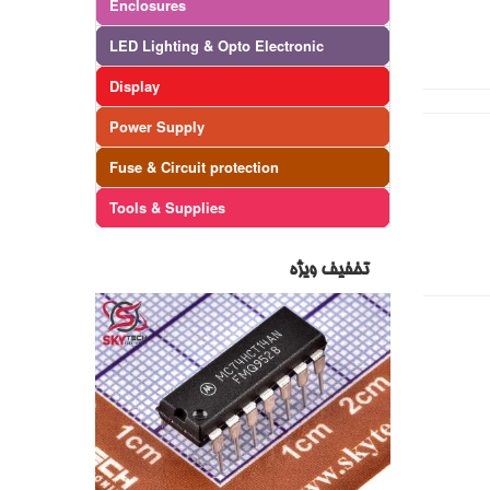
Enclosures
LED Lighting & Opto Electronic
Display
Power Supply
Fuse & Circuit protection
Tools & Supplies
تخفیف ویژه