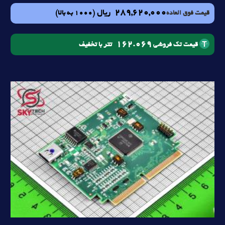
289,620,000
ریال
(1000 به بالا)
قیمت فوق العاده
162.069
تتر با تخفیف
قیمت تک فروشی