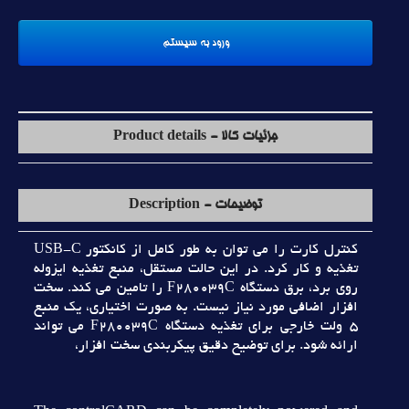
جزئیات کالا - Product details
توضیحات - Description
کنترل کارت را مي توان به طور کامل از کانکتور USB-C
تغذيه و کار کرد. در اين حالت مستقل، منبع تغذيه ايزوله
روي برد، برق دستگاه F280039C را تامين مي کند. سخت
افزار اضافي مورد نياز نيست. به صورت اختياري، يک منبع
5 ولت خارجي براي تغذيه دستگاه F280039C مي تواند
ارائه شود. براي توضيح دقيق پيکربندي سخت افزار،