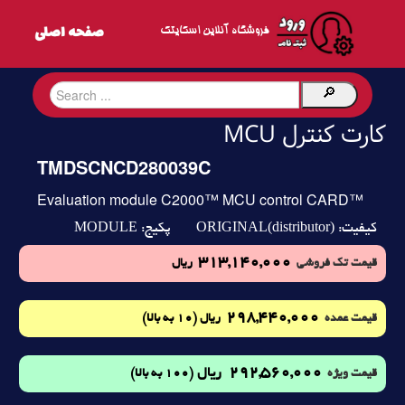
فروشگاه آنلاین اسکایتک
کارت کنترل MCU
TMDSCNCD280039C
Evaluation module C2000™ MCU control CARD™
MODULE
ORIGINAL(distributor)
کیفیت:
پکیج:
313,140,000
قیمت تک فروشی
ریال
298,440,000
(10 به بالا)
قیمت عمده
ریال
292,560,000
ریال
(100 به بالا)
قیمت ویژه