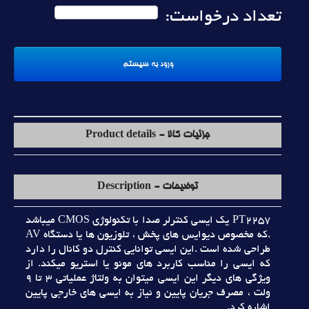
تعداد درخواست:
جزئیات کالا - Product details
توضیحات - Description
PT2257 يک ايسي کنترلر صدا با تکنولوژي CMOS ميباشد
.که مخصوص ديوايس هاي پخش ، تلوزيون ها يا دستگاه AV
طراحي شده است .اين ايسي توانايي کنترل دو کانال را دارد
که ايسي را مناسب کاربرد هاي مونو يا استريو ميکند. از
ويژگي هاي ديگر اين ايسي ميتوان به ولتاژ عملياتي 3 تا 9
ولت ، مصرف جريان پايين و نياز به ايسي هاي خارجي پايين
اشاره کرد.