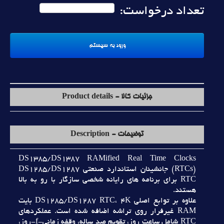
تعداد درخواست:
جزئیات کالا - Product details
توضیحات - Description
DS1385/DS1387 RAMified Real Time Clocks
(RTCs) جانشينان استاندارد صنعتي DS1285/DS1287
RTC براي برنامه هاي رايانه شخصي سازگار با رو به بالا
هستند.
علاوه بر توابع اصلي DS1285/DS1287 RTC، 4K بايت
RAM غيرفرار روي تراشه اضافه شده است. عملکردهاي
RTC شامل ساعت روز، تقويم صد ساله، وقفه زماني-f-روز،