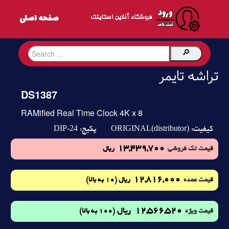
فروشگاه آنلاین اسکایتک
تراشه تایمر
DS1387
RAMified Real Time Clock 4K x 8
DIP-24
ORIGINAL(distributor)
کیفیت:
پکیج:
13,439,700
قیمت تک فروشی
ریال
12,816,000
(10 به بالا)
قیمت عمده
ریال
12,566,520
ریال
(100 به بالا)
قیمت ویژه