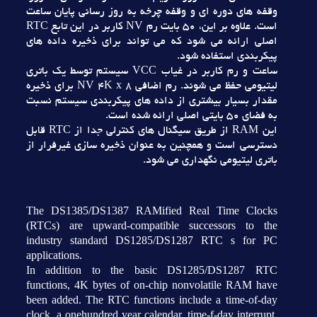
وقفه هاي دوره اي و وقفه چرخه به روز رساني پايان ساعت
است. علاوه بر اين، 50 بايت رم NV کاربر در اين تابع RTC
اصلي ارائه مي شود که مي تواند براي ذخيره داده هاي
پيکربندي استفاده شود.
ساعت و رم کاربر در غياب VCC سيستم توسط يک باتري
ليتيومي حفظ مي شوند. رم اضافي NV 4K x 8 براي ذخيره
مقدار بسيار بيشتري از داده هاي پيکربندي سيستم نسبت
به فضاي 50 بايتي اصلي ارائه شده است.
اين RAM از طريق سيگنال هاي کنترلي جدا از RTC قابل
دسترسي است و همچنين به عنوان ذخيره سازي غيرفرار از
باتري ليتيومي نگهداري مي شود.
The DS1385/DS1387 RAMified Real Time Clocks
(RTCs) are upward-compatible successors to the
industry standard DS1285/DS1287 RTC s for PC
applications.
In addition to the basic DS1285/DS1287 RTC
functions, 4K bytes of on-chip nonvolatile RAM have
been added. The RTC functions include a time-of-day
clock, a onehundred year calendar, time-f-day interrupt,