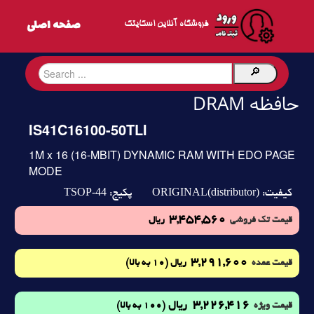
فروشگاه آنلاین اسکایتک
حافظه DRAM
IS41C16100-50TLI
1M x 16 (16-MBIT) DYNAMIC RAM WITH EDO PAGE
MODE
TSOP-44
ORIGINAL(distributor)
کیفیت:
پکیج:
3,454,560
قیمت تک فروشی
ریال
3,291,600
(10 به بالا)
قیمت عمده
ریال
3,226,416
ریال
(100 به بالا)
قیمت ویژه