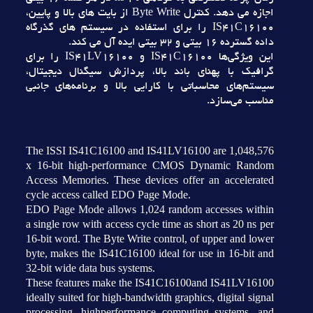
اجازه مي دهد. کنترل Byte Write از بايت هاي بالا و پايين،
IS41C16100 را براي استفاده در سيستم هاي گذرگاه
داده گسترده 16 بيتي و 32 بيتي ايده آل مي کند.
اين ويژگي‌ها IS41C16100 و IS41LV16100 را براي
گرافيک با پهناي باند بالا، پردازش سيگنال ديجيتال،
سيستم‌هاي محاسباتي با کارايي بالا و برنامه‌هاي جانبي
مناسب مي‌سازد.
The ISSI IS41C16100 and IS41LV16100 are 1,048,576
x 16-bit high-performance CMOS Dynamic Random
Access Memories. These devices offer an accelerated
cycle access called EDO Page Mode.
EDO Page Mode allows 1,024 random accesses within
a single row with access cycle time as short as 20 ns per
16-bit word. The Byte Write control, of upper and lower
byte, makes the IS41C16100 ideal for use in 16-bit and
32-bit wide data bus systems.
These features make the IS41C16100and IS41LV16100
ideally suited for high-bandwidth graphics, digital signal
processing, highperformance computing systems, and