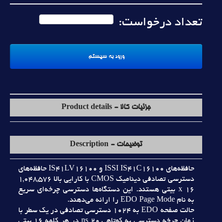
تعداد درخواست:
جزئیات کالا - Product details
توضیحات - Description
حافظه‌هاي ISSI IS41C16100 و IS41LV16100 حافظه‌هاي
دسترسي تصادفي ديناميک CMOS با کارايي بالا 1,048,576
x 16 بيتي هستند. اين دستگاه‌ها دسترسي چرخه‌اي سريع
به نام EDO Page Mode را ارائه مي‌دهند.
حالت صفحه EDO به 1024 دسترسي تصادفي در يک سطر با
زمان چرخه دسترسي به کوتاهي 20 ns در هر کلمه 16 بيتي