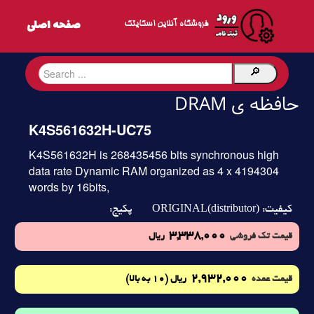
فروشگاه آنلاین اسکایتک
حافظه ی DRAM
K4S561632H-UC75
K4S561632H is 268435456 bits synchronous high
data rate Dynamic RAM organized as 4 x 4194304
words by 16bits,
ORIGINAL(distributor)
کیفیت:
پکیج:
3,338,000
قیمت تک فروشی
ریال
2,932,000
(10 به بالا)
قیمت عمده
ریال