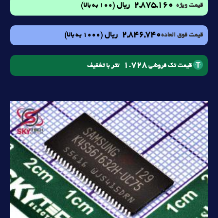
2,875,160
ریال
(100 به بالا)
قیمت ویژه
2,846,740
ریال
(1000 به بالا)
قیمت فوق العاده
1.728
تتر با تخفیف
قیمت تک فروشی