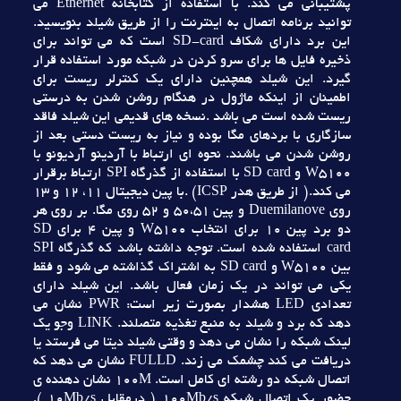
پشتيباني مي کند. با استفاده از کتابخانه Ethernet مي
توانيد برنامه اتصال به اينترنت را از طريق شيلد بنويسيد.
اين برد داراي شکاف SD-card است که مي تواند براي
ذخيره فايل ها براي سرو کردن در شبکه مورد استفاده قرار
گيرد. اين شيلد همچنين داراي يک کنترلر ريست براي
اطمينان از اينکه ماژول در هنگام روشن شدن به درستي
ريست شده است مي باشد .نسخه هاي قديمي اين شيلد فاقد
سازگاري با بردهاي مگا بوده و نياز به ريست دستي بعد از
روشن شدن مي باشند. نحوه اي ارتباط با آردينو آرديونو با
W5100 و SD card با استفاده از گذرگاه SPI ارتباط برقرار
مي کند.( از طريق هدر ICSP) .با پين ديجيتال 11، 12 و 13
روي Duemilanove و پين 50،51 و 52 روي مگا. بر روي هر
دو برد پين 10 براي انتخاب W5100 و پين 4 براي SD
card استفاده شده است. توجه داشته باشد که گذرگاه SPI
بين W5100 و SD card به اشتراک گذاشته مي شود و فقط
يکي مي تواند در يک زمان فعال باشد. اين شيلد داراي
تعدادي LED هشدار بصورت زير است: PWR نشان مي
دهد که برد و شيلد به منبع تغذيه متصلند. LINK وجو يک
لينک شبکه را نشان مي دهد و وقتي شيلد ديتا مي فرستد يا
دريافت مي کند چشمک مي زند. FULLD نشان مي دهد که
اتصال شبکه دو رشته اي کامل است. 100M نشان دهنده ي
حضور يک اتصال شبکه 100Mb/s ( درمقابل 10Mb/s ).