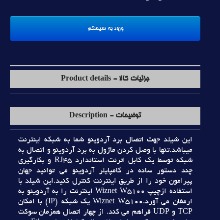
جزئیات کالا - Product details
توضیحات - Description
اين شيلد جهت اتصال برد آردوينو شما به شبکه اينترنت
ميباشد.تنها با وصل کردن ماژول به برد آردوينو و اتصال به
شبکه توسط يک کابل اترنت استاندارد RJ45 و بکارگيري
چند دستور ساده در کامپايلر آردوينو مي توانيد جهان
پيرامون خود را از طريق اينترنت کنترل کنيد.اين شيلد با
استفاده ازچيپ Wiznet W5100 اينترنت را به آردوينو به
ارمغان مي آورد.Wiznet W5100 يک شبکه (IP) با امکان
TCP و UDP فراهم مي کند. از چهار اتصال همزمان سوکت