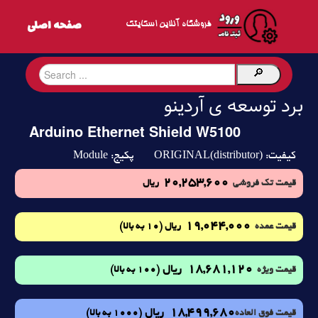
فروشگاه آنلاین اسکایتک
برد توسعه ی آردینو
Arduino Ethernet Shield W5100
Module
ORIGINAL(distributor)
کیفیت:
پکیج:
20,253,600
قیمت تک فروشی
ریال
19,044,000
(10 به بالا)
قیمت عمده
ریال
18,681,120
ریال
(100 به بالا)
قیمت ویژه
18,499,680
ریال
(1000 به بالا)
قیمت فوق العاده