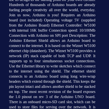
Hundreds of thousands of Arduino boards are already
fueling people creativity all over the world, everyday.
Join us now, Arduino is you! Requires an Arduino
board (not included) Operating voltage 5V (supplied
from the Arduino Board) Ethernet Controller: W5100
with internal 16K buffer Connection speed: 10/100Mb
Connection with Arduino on SPI port Description: The
Arduino Ethernet Shield allows an Arduino board to
connect to the internet. It is based on the Wiznet W5100
ethernet chip (datasheet). The Wiznet W5100 provides a
network (IP) stack capable of both TCP and UDP. It
supports up to four simultaneous socket connections.
Use the Ethernet library to write sketches which connect
to the internet using the shield. The ethernet shield
connects to an Arduino board using long wire-wrap
headers which extend through the shield. This keeps the
pin layout intact and allows another shield to be stacked
on top. The most recent revision of the board exposes
the 1.0 pinout on rev 3 of the Arduino UNO board.
There is an onboard micro-SD card slot, which can be
used to store files for serving over the network. It is