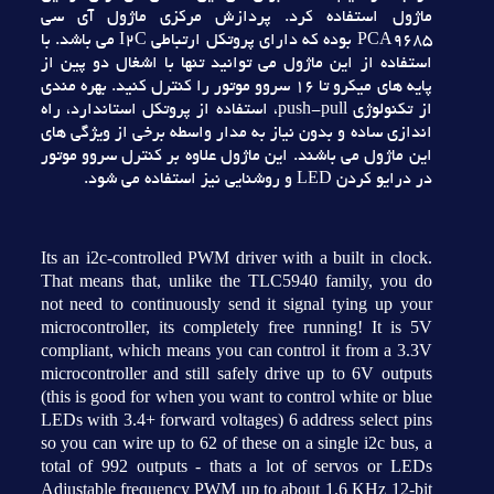
ماژول استفاده کرد. پردازش مرکزي ماژول آي سي
PCA9685 بوده که داراي پروتکل ارتباطي I2C مي باشد. با
استفاده از اين ماژول مي توانيد تنها با اشغال دو پين از
پايه هاي ميکرو تا 16 سروو موتور را کنترل کنيد. بهره مندي
از تکنولوژي push-pull، استفاده از پروتکل استاندارد، راه
اندازي ساده و بدون نياز به مدار واسطه برخي از ويژگي هاي
اين ماژول مي باشند. اين ماژول علاوه بر کنترل سروو موتور
در درايو کردن LED و روشنايي نيز استفاده مي شود.
Its an i2c-controlled PWM driver with a built in clock.
That means that, unlike the TLC5940 family, you do
not need to continuously send it signal tying up your
microcontroller, its completely free running! It is 5V
compliant, which means you can control it from a 3.3V
microcontroller and still safely drive up to 6V outputs
(this is good for when you want to control white or blue
LEDs with 3.4+ forward voltages) 6 address select pins
so you can wire up to 62 of these on a single i2c bus, a
total of 992 outputs - thats a lot of servos or LEDs
Adjustable frequency PWM up to about 1.6 KHz 12-bit