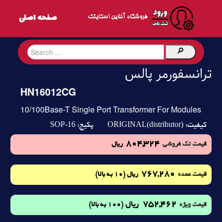
فروشگاه آنلاین اسکایتک
ترانسفورمر پالس
HN16012CG
10/100Base-T Single Port Transformer For Modules
SOP-16
ORIGINAL(distributor)
کیفیت:
پکیج:
804,324
قیمت تک فروشی
ریال
767,280
(10 به بالا)
قیمت عمده
ریال
752,462
ریال
(100 به بالا)
قیمت ویژه