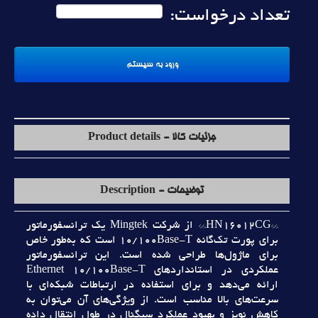
تعداد درخواست:
جزئیات کالا - Product details
توضیحات - Description
**HN16012CG** از شرکت Mingtek يک ترانسفورماتور
براي پورت تک‌گانه 10/100Base-T است که به‌طور خاص
براي ماژول‌ها طراحي شده است. اين ترانسفورماتور
عملکردي در استانداردهاي Ethernet 10/100Base-T
ارائه مي‌دهد و براي استفاده در ارتباطات شبکه‌اي با
سرعت‌هاي بالا مناسب است. از ويژگي‌هاي آن مي‌توان به
کاهش نويز و بهبود عملکرد سيگنال در طول انتقال داده