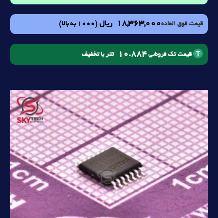
18,363,000
ریال
(1000 به بالا)
قیمت فوق العاده
10.884
تتر با تخفیف
قیمت تک فروشی