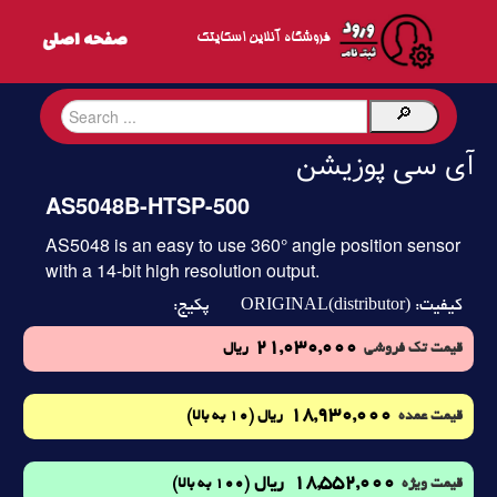
فروشگاه آنلاین اسکایتک
آی سی پوزیشن
AS5048B-HTSP-500
AS5048 is an easy to use 360° angle position sensor
with a 14-bit high resolution output.
ORIGINAL(distributor)
کیفیت:
پکیج:
21,030,000
قیمت تک فروشی
ریال
18,930,000
(10 به بالا)
قیمت عمده
ریال
18,552,000
ریال
(100 به بالا)
قیمت ویژه