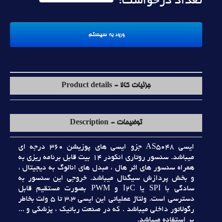
تعداد درخواست:
جزئیات کالا - Product details
توضیحات - Description
ايسي AS5048 جزو ايسي هاي پوزيشن 360 درجه اي
ميباشد. سنسور روتاري انکودر 14 بيت قابل برنامه ريزي به
همراه سنسور هاي اثر هال ، مبدل هاي انالوگ به ديجيتال ،
و بخش پردازش سيگنال ميباشد. خروجي اين سنسور به
سادگي با SPI يا I2C و PWM بصورت مستقيم قابل
دسترسي است. ولتاژ عملياتي اين ايسي 3.3 تا 5 ولت بخاطر
رگولاتور داخلي ميباشد . که در صنعت رباتيک ، پزشکي و ...
پر استفاده ميباشد.