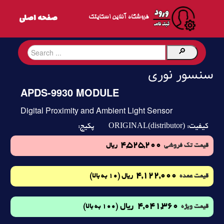
فروشگاه آنلاین اسکایتک
سنسور نوری
APDS-9930 MODULE
Digital Proximity and Ambient Light Sensor
ORIGINAL(distributor)
کیفیت:
پکیج:
4,525,200
قیمت تک فروشی
ریال
4,122,000
(10 به بالا)
قیمت عمده
ریال
4,041,360
ریال
(100 به بالا)
قیمت ویژه