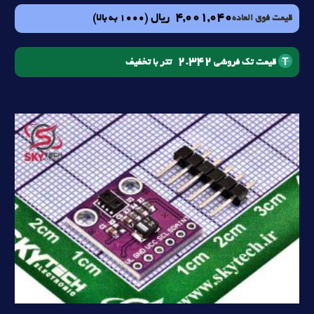
4,001,040
ریال
(1000 به بالا)
قیمت فوق العاده
2.342
تتر با تخفیف
قیمت تک فروشی