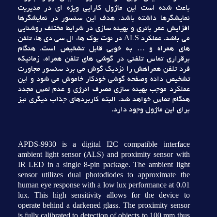
باعث شده است اين ماژول کارايي ويژه اي در مديريت
نمايشگرها داشته باشد. هدف اين سنسور در نمايشگرها
افزايش عمر باتري و بهينه سازي در شرايط مختلف روشنايي
مي باشد. عملکرد ALS در نوت بوک ها، ال سي دي ها، تلفن
هاي همراه و … به خوبي قابل تشخيص است. هنگام
برقراري تماس تلفني در گوشي هاي تلفن همراه، زمانيکه
فرد تلفن همراهش را نزديک گوش مي برد سنسور مجاورت
تشخيص داده وصفحه گوشي خودکار خاموش مي شود و اين
عملکرد موجب بهينه سازي مصرف انرژي و عدم لمس مجدد
هنگام تماس خواهد شد. البته کاربردهاي جذاب ديگري نيز
براي اين ماژول وجود دارد.
APDS-9930 is a digital I2C compatible interface
ambient light sensor (ALS) and proximity sensor with
IR LED in a single 8-pin package. The ambient light
sensor utilizes dual photodiodes to approximate the
human eye response with a low lux performance at 0.01
lux. This high sensitivity allows for the device to
operate behind a darkened glass. The proximity sensor
is fully calibrated to detection of objects to 100 mm thus