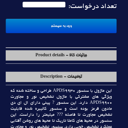
تعداد درخواست:
جزئیات کالا - Product details
توضیحات - Description
اين ماژول با سنسور APDS9930 طراحي و ساخته شده که
ويژگي هاي مشترکي با ماژول تشخيص نور و مجاورت
APDS9900 دارد. اين سنسور ? پيني داراي ال اي دي
مادون قرمز بوده است و سنسور کاليبره شده قابليت
تشخيص مجاورت تا فاصله ??? ميليمتر را داراست. اين
سنسور در محيط هاي کاملا تاريک تا محيط هاي روشن آفتابي
عملکرد تشخيص خوبي دارد. سنسور تشخيص نور و مجاورت