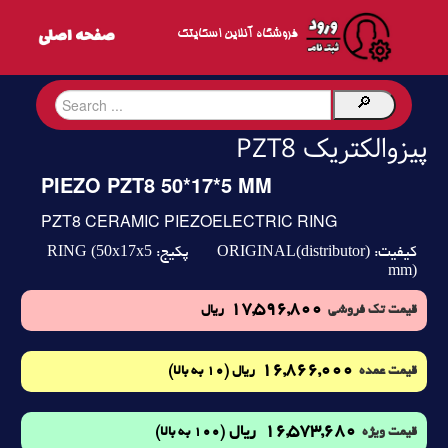
فروشگاه آنلاین اسکایتک
پیزوالکتریک PZT8
PIEZO PZT8 50*17*5 MM
PZT8 CERAMIC PIEZOELECTRIC RING
RING (50x17x5
ORIGINAL(distributor)
کیفیت:
پکیج:
mm)
17,596,800
قیمت تک فروشی
ریال
16,866,000
(10 به بالا)
قیمت عمده
ریال
16,573,680
ریال
(100 به بالا)
قیمت ویژه