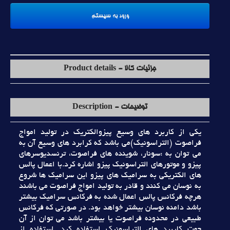
جزئیات کالا - Product details
توضیحات - Description
يکي از کاربرد هاي وسيع پيزوالکتريک در توليد امواج
فراصوت (التراسونيک)مي باشد که کرابرد هاي وسيع آن به
مي توان به :سونار، شوينده هاي فراصوت، ترنسديوسرهاي
پيزو و موتورهاي التراسونيک پيزو اشاره کرد.با اعمال پالس
هاي الکتريکي به سراميک هاي پيزو اين سراميک ها شروع
به نوسان مي کنند و قادر به توليد امواج فراصوت مي باشند
هرچه فرکانس پالس اعمال شده به فرکانس سراميک بيشتر
باشد دامنه نوسان بيشتر خواهد بود. در صورتي که فرکانس
طبيعي در محدوده فراصوت يا بيشتر باشد مي توان از آن
جهت کاربرد هاي التراسونيک استفاده کرد. استفاده از