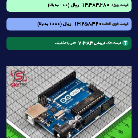
13,384,280
ریال
(100 به بالا)
قیمت ویژه
13,258,420
ریال
(1000 به بالا)
قیمت فوق العاده
7.383
تتر با تخفیف
قیمت تک فروشی