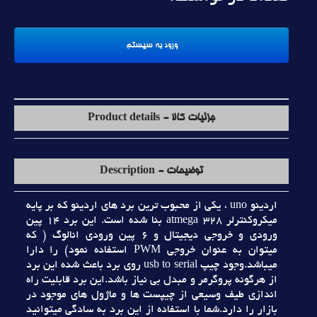
جزئیات کالا - Product details
توضیحات - Description
اردينو uno ، يکي از محبوب ترين برد هاي اردينو که بر پايه
ميکروکنترلر atmega 328 بنا شده است. اين برد 14 پين
ورودي و خروجي ديجيتال و 6 پين ورودي انالوگ ( که
ميتوان به عنوان خروجي PWM استفاده نمود) را دارا
ميباشد.وجود چيپ usb to serial روي برد باعث شده اين برد
از هرگونه پروگرمر و مبدل بي نياز باشد.اين برد قابليت راه
اندازي طيف وسيعي از چيپست ها و ماژول هاي موجود در
بازار را دارد.شما با استفاده از اين برد به سادگي ميتوانيد