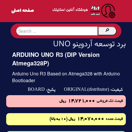
فروشگاه آنلاین اسکایتک
برد توسعه آردوینو UNO
ARDUINO UNO R3 (DIP Version
Atmega328P)
Arduino Uno R3 Based on Atmega328 with Arduino
Bootloader
BOARD
ORIGINAL(distributor)
کیفیت:
پکیج:
14,721,000
قیمت تک فروشی
ریال
14,070,000
(10 به بالا)
قیمت عمده
ریال