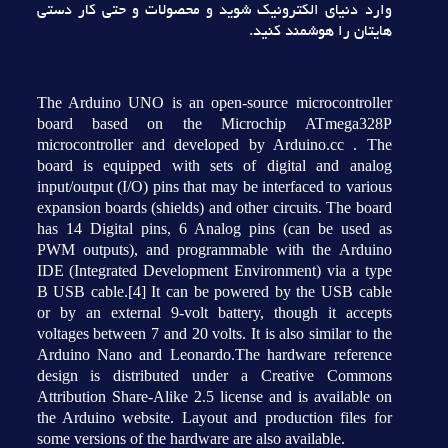
وارد دنياي الکترونيک شويد و محصولات و حتي کار دستي
هايتان را هوشمند کنيد.
The Arduino UNO is an open-source microcontroller
board based on the Microchip ATmega328P
microcontroller and developed by Arduino.cc . The
board is equipped with sets of digital and analog
input/output (I/O) pins that may be interfaced to various
expansion boards (shields) and other circuits. The board
has 14 Digital pins, 6 Analog pins (can be used as
PWM outputs), and programmable with the Arduino
IDE (Integrated Development Environment) via a type
B USB cable.[4] It can be powered by the USB cable
or by an external 9-volt battery, though it accepts
voltages between 7 and 20 volts. It is also similar to the
Arduino Nano and Leonardo.The hardware reference
design is distributed under a Creative Commons
Attribution Share-Alike 2.5 license and is available on
the Arduino website. Layout and production files for
some versions of the hardware are also available.