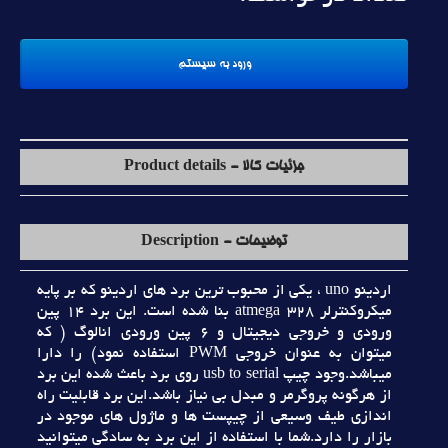
جزئیات کالا - Product details
توضیحات - Description
اردينو uno ، يکي از محبوب ترين برد هاي اردينو که بر پايه
ميکروکنترلر atmega 328 بنا شده است. اين برد 14 پين
ورودي و خروجي ديجيتال و 6 پين ورودي انالوگ ( که
ميتوان به عنوان خروجي PWM استفاده نمود) را دارا
ميباشد.وجود چيپ usb to serial روي برد باعث شده اين برد
از هرگونه پروگرمر و مبدل بي نياز باشد.اين برد قابليت راه
اندازي طيف وسيعي از چيپست ها و ماژول هاي موجود در
بازار را دارد.شما با استفاده از اين برد به سادگي ميتوانيد