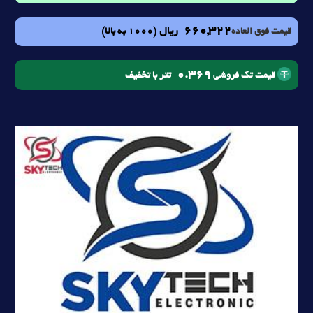
660,322
ریال
(1000 به بالا)
قیمت فوق العاده
0.369
تتر با تخفیف
قیمت تک فروشی