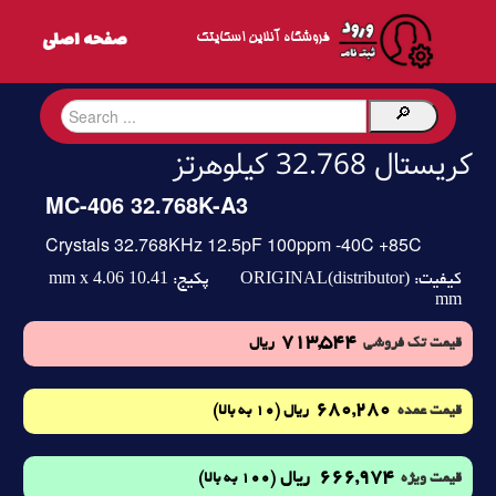
فروشگاه آنلاین اسکایتک
کریستال 32.768 کیلوهرتز
MC-406 32.768K-A3
Crystals 32.768KHz 12.5pF 100ppm -40C +85C
10.41 mm x 4.06
ORIGINAL(distributor)
کیفیت:
پکیج:
mm
713,544
قیمت تک فروشی
ریال
680,280
(10 به بالا)
قیمت عمده
ریال
666,974
ریال
(100 به بالا)
قیمت ویژه