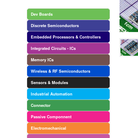
Dev Boards
Discrete Semiconductors
Embedded Processors & Controllers
Integrated Circuits - ICs
Memory ICs
Wireless & RF Semiconductors
Sensors & Modules
Industrial Automation
Connector
Passive Componnent
Electromechanical