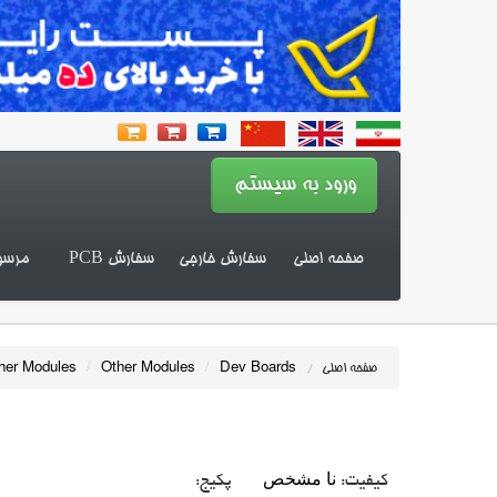
صفحه اصلی
سفارش خارجی
سفارش PCB
مرسو
her Modules
/
Other Modules
/
Dev Boards
صفحه اصلی
/
نا مشخص
کیفیت:
پکیج: