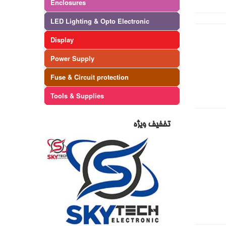
Enclosures
LED Lighting & Opto Electronic
Display
Power Supply
Fuse & Circuit protection
Tools & Supplies
تخفیف ویژه