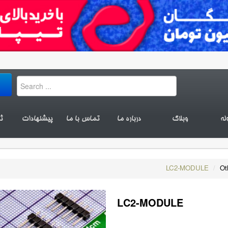
له
وبلاگ
درباره ما
تماس با ما
پیشنهادات
ث
LC2-MODULE
/
Ot
LC2-MODULE