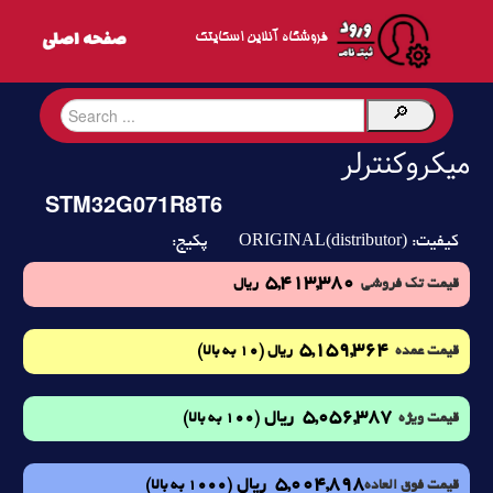
فروشگاه آنلاین اسکایتک
میکروکنترلر
STM32G071R8T6
ORIGINAL(distributor)
کیفیت:
پکیج:
5,413,380
قیمت تک فروشی
ریال
5,159,364
(10 به بالا)
قیمت عمده
ریال
5,056,387
ریال
(100 به بالا)
قیمت ویژه
5,004,898
ریال
(1000 به بالا)
قیمت فوق العاده