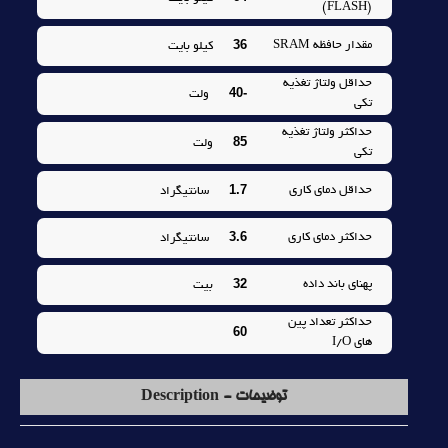
(FLASH)
36
مقدار حافظه SRAM
کيلو بايت
حداقل ولتاژ تغذيه
-40
ولت
تکي
حداکثر ولتاژ تغذيه
85
ولت
تکي
1.7
حداقل دماي کاري
سانتيگراد
3.6
حداکثر دماي کاري
سانتيگراد
32
پهناي باند داده
بیت
حداکثر تعداد پين
60
هاي I/O
توضیحات - Description