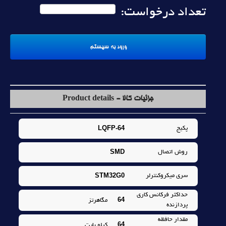
تعداد درخواست:
جزئیات کالا - Product details
LQFP-64
پکيج
SMD
روش اتصال
STM32G0
سري ميکروکنترلر
حداکثر فرکانس کاري
64
مگاهرتز
پردازنده
مقدار حافظه
64
کيلو بايت