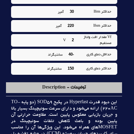
30
حداکثر Ifrm
آمپر
220
حداکثر Ifsm
آمپر
Vf مقدار افت ولتاژ
2
V
مستفيم
-40
حداقل دماي کاري
سانتيگراد
150
حداکثر دماي کاري
سانتيگراد
توضیحات - Description
اين ديود قدرت Hyperfast در پکيج SOD59 (دو پايه TO-
220AC) ارائه مي‌شود و داراي سرعت سوئيچينگ بسيار بالا
و جريان بازيابي معکوس پايين است. مقاومت حرارتي آن
پايين بوده و باعث کاهش تلفات سوئيچينگ در
MOSFETهاي همراه مي‌شود. اين ويژگي‌ها آن را مناسب
براي کاربردهاي جريان پيوسته (CCM) در منابع تغذيه پل