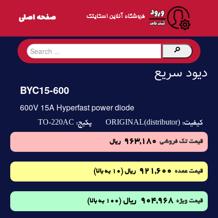
فروشگاه آنلاین اسکایتک
دیود سریع
BYC15-600
600V 15A Hyperfast power diode
TO-220AC
ORIGINAL(distributor)
کیفیت:
پکیج:
963,180
قیمت تک فروشی
ریال
921,600
(10 به بالا)
قیمت عمده
ریال
904,968
ریال
(100 به بالا)
قیمت ویژه