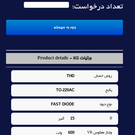
تعداد درخواست:
جزئیات کالا - Product details
THD
روش اتصال
TO-220AC
پکيج
FAST DIODE
نوع ديود
15
If
آمپر
600
ولتاژ معکوس VR
ولت