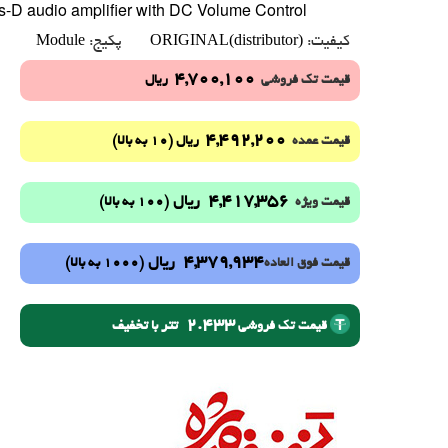
s-D audio amplifier with DC Volume Control
Module
ORIGINAL(distributor)
کیفیت:
پکیج:
4,700,100
قیمت تک فروشی
ریال
4,492,200
(10 به بالا)
قیمت عمده
ریال
4,417,356
ریال
(100 به بالا)
قیمت ویژه
4,379,934
ریال
(1000 به بالا)
قیمت فوق العاده
2.433
تتر با تخفیف
قیمت تک فروشی