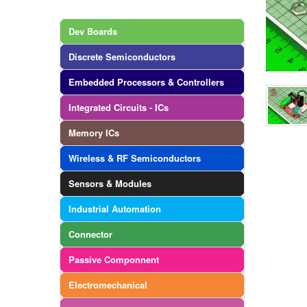
Dev Boards
Discrete Semiconductors
Embedded Processors & Controllers
Integrated Circuits - ICs
Memory ICs
Wireless & RF Semiconductors
Sensors & Modules
Industrial Automation
Connector
Passive Componnent
Electromechanical