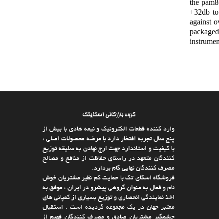
the pam86
+32db to 
against o
packaged 
instrumen
گروه بازرگانی اسکایتک
وارد كننده قطعات الکترونیک و نیمه هادی با بیش از
پنج سال تجربه افتخار دارد با عرضه محصولات اصلی ،
با كیفیت و استاندارد جهت ارج نهادن به سلیقه توزیع
كنندگان متعهد در راستای حفاظت از منافع و مصالح
مصرف كنندگان نهایی گام بردارد.
فروشگاه اسکای تک با حمایت كم نظیر مشتریان خوش
نام و فعال به عنوان گروهی پیشرو در ایران ، موفق به
اخذ نمایندگی انحصاری و توزیع بسیاری از كمپانی های
معتبر جهان در یك مجموعه گردیده است . استقبال
چشمگیر مشتریان صادق و مصرف كنندگان فهیم از