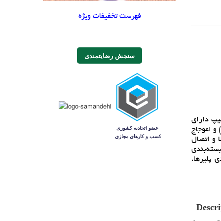
فهرست تخفیفات ویژه
سنجش رضایتمندی
 8 اهم و ولتاژ 13 ولت مي‌باشد. اين چيپ داراي
 مانند راندمان بالاي بيش از 90 درصد، نويز پايين (90- دسي‌بل) و اعوجاج
زحد، حرارت بالا و اتصال
سته‌بندي
رسانه‌اي، دي‌وي‌دي پليرها،
Descri