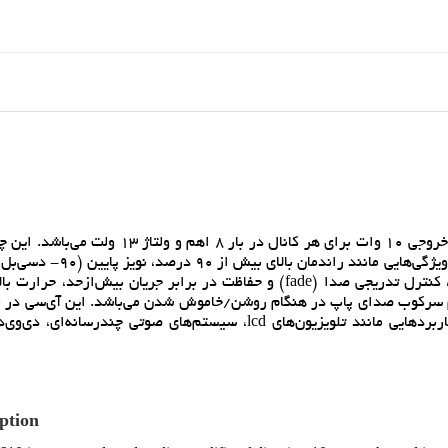
آي‌سي pam8610 يک تقويت‌کننده صوتي استريو کلاس-d با توان خروجي 10 وات براي هر کانال در بار
کنترل حجم صدا با 32 پله از 32+ دسي‌بل تا 75- دسي‌بل بوده و ويژگي‌هايي
کم را دارد. عملکردهايي مانند قطع (shutdown)، بي‌صدا (mute)، کنترل تدريجي صدا (fade) و حفاظت در برابر جريان بيش‌ا
 سرکوب صداي پاپ در هنگام روشن/خاموش شدن مي‌باشد. اين آي‌سي در ب
کوچک qfn 40 پايه به ابعاد 6×6 ميلي‌متر عرضه شده و براي کاربردهايي مانند تلويزيون‌هاي lcd، سيستم‌هاي صوتي چند
ption