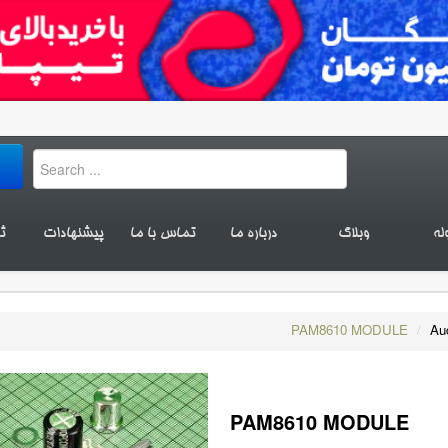
له
وبلاگ
درباره ما
تماس با ما
پیشنهادات
ث
PAM8610 MODULE
/
Au
PAM8610 MODULE