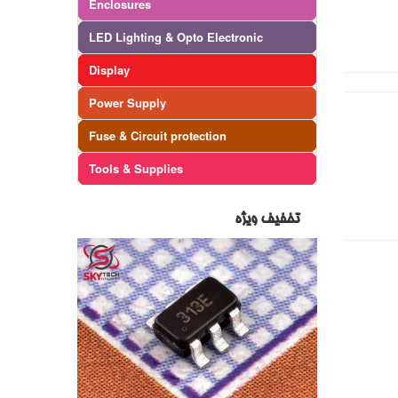
Enclosures
LED Lighting & Opto Electronic
Display
Power Supply
Fuse & Circuit protection
Tools & Supplies
تخفیف ویژه