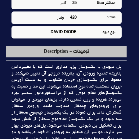
35
حداکثر Ifsm
آمپر
420
vrms
ولتاژ
DAVID DIODE
نوع ديود
توضیحات - Description
پل ديودي يا يکسوساز پل، مداري است که با تغييردادن
پلاريته تغذيه ورودي آن، پلاريته خروجي آن تغيير نمي‌کند و
معمولاً براي يکسوسازي جريان متناوب و به دست آوردن
جريانِ مستقيمِ تمام‌موج استفاده مي‌شود. اين مدار نسبت به
يکسوسازهاي تمام موجي که از ترانسفورماتور سه‌سر بهره
مي‌برند هزينه و وزن کمتري دارد. پل‌هاي ديودي را مي‌توان
براي ورودي‌هاي چندفاز متناوب مانند ورودي سه‌فاز
گسترش داد. براي نمونه در يک يکسوساز نيم‌موج سه‌فاز از
سه ديود و در يک يکسوساز تمام‌موج سه‌فاز از شش ديود
براي تشکيل پل ديودي استفاده مي‌شود. پل‌هاي ديودي چهار
سر دارد، دو سر آن متعلق به ورودي ac خود مي‌باشد و دو
سر ديگر مربوط به خروجي پل مي‌باشد. پل ديودي از ورودي