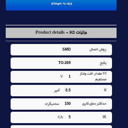
جزئیات کالا - Product details
SMD
روش اتصال
TO-269
پکيج
Vf مقدار افت ولتاژ
1
V
مستفيم
0.5
If
آمپر
150
حداکثر دماي کاري
سانتيگراد
5
IR
UA