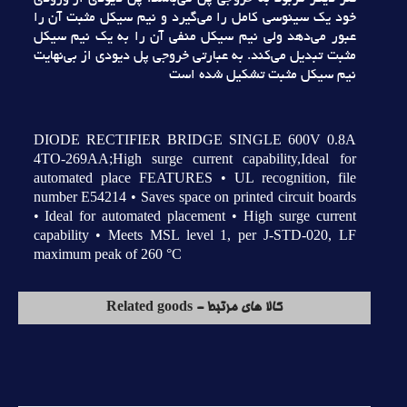
خود يک سينوسي کامل را مي‌گيرد و نيم سيکل مثبت آن را
عبور مي‌دهد ولي نيم سيکل منفي آن را به يک نيم سيکل
مثبت تبديل مي‌کند. به عبارتي خروجي پل ديودي از بي‌نهايت
نيم سيکل مثبت تشکيل شده است
DIODE RECTIFIER BRIDGE SINGLE 600V 0.8A
4TO-269AA;High surge current capability,Ideal for
automated place FEATURES • UL recognition, file
number E54214 • Saves space on printed circuit boards
• Ideal for automated placement • High surge current
capability • Meets MSL level 1, per J-STD-020, LF
maximum peak of 260 °C
کالا های مرتبط - Related goods