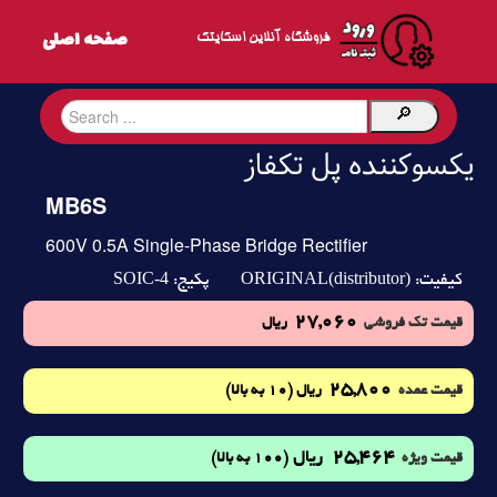
فروشگاه آنلاین اسکایتک
یکسوکننده پل تکفاز
MB6S
600V 0.5A Single-Phase Bridge Rectifier
SOIC-4
ORIGINAL(distributor)
کیفیت:
پکیج:
27,060
قیمت تک فروشی
ریال
25,800
(10 به بالا)
قیمت عمده
ریال
25,464
ریال
(100 به بالا)
قیمت ویژه