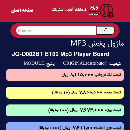
فروشگاه آنلاین اسکایتک
ماژول پخش MP3
JQ-D082BT BT82 Mp3 Player Board
MODULE
ORIGINAL(distributor)
کیفیت:
پکیج:
8,115,000
قیمت تک فروشی
ریال
7,800,000
(10 به بالا)
قیمت عمده
ریال
7,674,000
ریال
(100 به بالا)
قیمت ویژه
7,611,000
ریال
(1000 به بالا)
قیمت فوق العاده