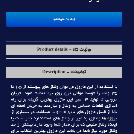
جزئیات کالا - Product details
توضیحات - Description
با استفاده از اين ماژول مي توان ولتاژ هاي پيوسته از 1.5 تا
35 ولت را توسط مولتي ترن روي برد تنظيم نمود. جريان
خروجي تا نهايتا 3 امپر اين ماژول بهترين گزينه براي راه
اندازي قطعات حساس به ولتاژ و نيازمند به جريان لحظه اي
بالا از قبيل ماژول هاي sim 800 و ... ميباشد. در بسياري از
پروژه ها ولتاژي به غير از ولتاژ هاي استاندارد نياز است يا
اينکه ولتاژ منبعي که براي مدار شما وجود دارد بيشتر از حد
ولتاژ مورد نياز شما مي باشد اين ماژول بهترين انتخاب براي