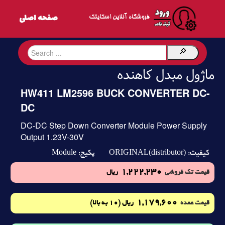
فروشگاه آنلاین اسکایتک
ماژول مبدل کاهنده
HW411 LM2596 BUCK CONVERTER DC-
DC
DC-DC Step Down Converter Module Power Supply
Output 1.23V-30V
Module
ORIGINAL(distributor)
کیفیت:
پکیج:
1,222,230
قیمت تک فروشی
ریال
1,179,600
(10 به بالا)
قیمت عمده
ریال