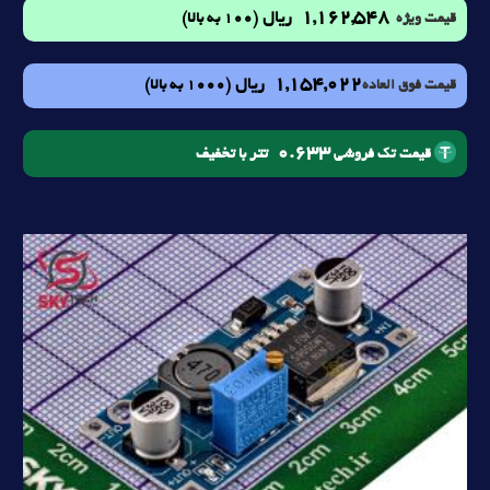
1,162,548
ریال
(100 به بالا)
قیمت ویژه
1,154,022
ریال
(1000 به بالا)
قیمت فوق العاده
0.633
تتر با تخفیف
قیمت تک فروشی