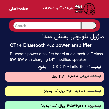
فروشگاه آنلاین اسکایتک
ماژول بلوتوثی پخش صدا
CT14 Bluetooth 4.2 power amplifier
Bluetooth power amplifier board audio module F class
5W+5W with charging DIY modified speaker
ORIGINAL(distributor)
کیفیت:
پکیج:
4,830,000
قیمت تک فروشی
ریال
4,620,000
(10 به بالا)
قیمت عمده
ریال
4,536,000
ریال
(100 به بالا)
قیمت ویژه