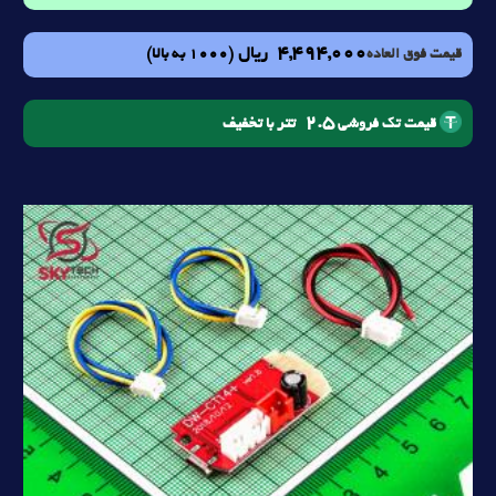
4,494,000
ریال
(1000 به بالا)
قیمت فوق العاده
2.5
تتر با تخفیف
قیمت تک فروشی