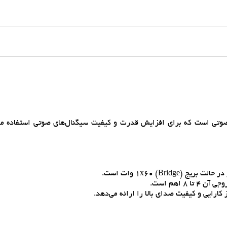
 يک ماژول تقويت‌کننده صوتي است که براي افزايش قدرت و کيفيت سيگنال‌هاي صوتي استفاده