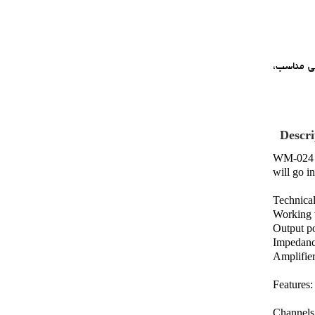
ي مناسب،
Descri
WM-024 mo
will go i
Technical
Working 
Output po
Impedance
Amplifier
Features:
Channels: