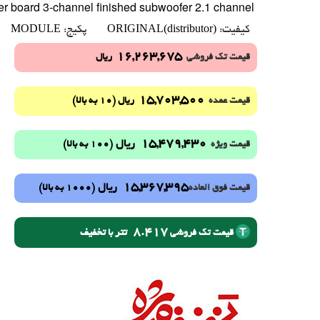
er board 3-channel finished subwoofer 2.1 channel
MODULE
ORIGINAL(distributor)
کیفیت:
پکیج:
16,263,675
قیمت تک فروشی
ریال
15,703,500
(10 به بالا)
قیمت عمده
ریال
15,479,430
ریال
(100 به بالا)
قیمت ویژه
15,367,395
ریال
(1000 به بالا)
قیمت فوق العاده
8.417
تتر با تخفیف
قیمت تک فروشی