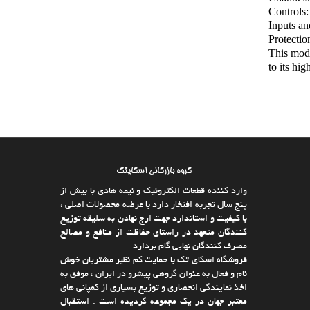
Controls:
Inputs an
Protectio
This modu
to its hi
گروه بازرگانی اسکایتک
وارد كننده قطعات الکترونیک و نیمه هادی با بیش از
پنج سال تجربه افتخار دارد با عرضه محصولات اصلی ،
با كیفیت و استاندارد جهت ارج نهادن به سلیقه توزیع
كنندگان متعهد در راستای حفاظت از منافع و مصالح
مصرف كنندگان نهایی گام بردارد.
فروشگاه اسکای تک با حمایت كم نظیر مشتریان خوش
نام و فعال به عنوان گروهی پیشرو در ایران ، موفق به
اخذ نمایندگی انحصاری و توزیع بسیاری از كمپانی های
معتبر جهان در یك مجموعه گردیده است . استقبال