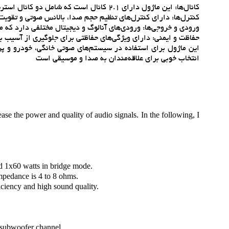
کانال‌ها: اين ماژول داراي 2.1 کانال است که شامل دو کانال استريو و يک کانال ساب‌ووفر مي‌شود.
کنترل‌ها: داراي کنترل‌هاي تنظيم حجم صدا، بالانس صوتي و تقوي
ورودي و خروجي‌ها: ورودي‌هاي آنالوگ و ديجيتال مختلفي دارد که م
حفاظت و ايمني: داراي ويژگي‌هاي حفاظتي براي جلوگيري از آسيب ب
اين ماژول براي استفاده در سيستم‌هاي صوتي خانگي، خودرو و پر
انتخاب خوبي براي علاقه‌مندان به صدا و موسيقي است
 the power and quality of audio signals. In the following, I
d 1x60 watts in bridge mode.
mpedance is 4 to 8 ohms.
iciency and high sound quality.
 subwoofer channel.