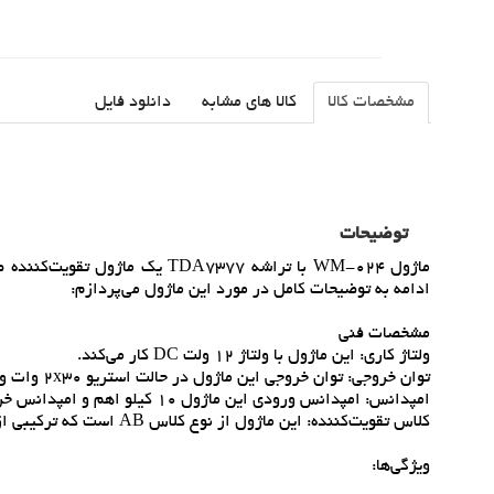
مشخصات کالا
کالا های مشابه
دانلود فایل
توضیحات
ماژول WM-024 با تراشه TDA7377
ادامه به توضيحات کامل در مورد اين ماژول مي‌پردازم:
مشخصات فني
ولتاژ کاري: اين ماژول با ولتاژ 12 ولت DC کار مي‌کند.
توان خروجي: توان خروجي اين ماژول در حالت استريو 2x30 وات و در حالت بريج (Bridge) 1x60 وات است.
امپدانس: امپدانس ورودي اين ماژول 10 کيلو اهم و امپدانس خروجي آن 4 تا 8 اهم است.
کلاس تقويت‌کننده: اين ماژول از نوع کلاس AB است که ترکيبي از کارايي و کيفيت صداي بالا را ارائه مي‌دهد.
ويژگي‌ها: