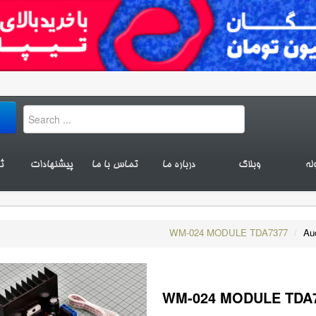
له
وبلاگ
درباره ما
تماس با ما
پیشنهادات
ث
WM-024 MODULE TDA7377
/
Au
WM-024 MODULE TDA