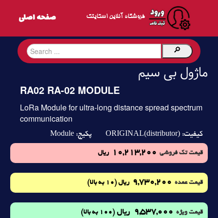
فروشگاه آنلاین اسکایتک
ماژول بی سیم
RA02 RA-02 MODULE
LoRa Module for ultra-long distance spread spectrum
communication
Module
ORIGINAL(distributor)
کیفیت:
پکیج:
10,213,200
قیمت تک فروشی
ریال
9,730,200
(10 به بالا)
قیمت عمده
ریال
9,537,000
ریال
(100 به بالا)
قیمت ویژه