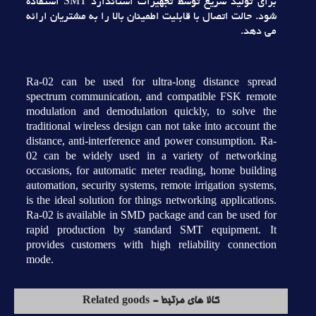
براي توليد سريع توسط تجهيزات استاندارد SMT استفاده
شود. حالت اتصال با قابليت اطمينان بالا را به مشتريان ارائه
مي دهد.
Ra-02 can be used for ultra-long distance spread
spectrum communication, and compatible FSK remote
modulation and demodulation quickly, to solve the
traditional wireless design can not take into account the
distance, anti-interference and power consumption. Ra-
02 can be widely used in a variety of networking
occasions, for automatic meter reading, home building
automation, security systems, remote irrigation systems,
is the ideal solution for things networking applications.
Ra-02 is available in SMD package and can be used for
rapid production by standard SMT equipment. It
provides customers with high reliability connection
mode.
کالا های مرتبط - Related goods