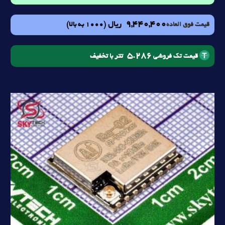
9,440,400
ریال
(1000 به بالا)
قیمت فوق العاده
5.286
تتر با تخفیف
قیمت تک فروشی