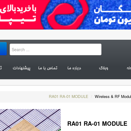
له
وبلاگ
درباره ما
تماس با ما
پیشنهادات
ث
RA01 RA-01 MODULE
/
Wireless & RF Modu
RA01 RA-01 MODULE