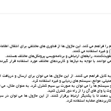
را فراهم مي کند. اين ماژول ها از فناوري هاي مختلفي براي انتقال اطلاع
قويت‌کننده، رابط‌هاي ارتباطي و برنامه‌نويسي پروتکل‌هاي مختلف هستند.
وانند با توجه به نيازها و کاربردهاي مختلف مورد استفاده قرار گيرند.
 به کابل فراهم مي کنند. از اين ماژول ها مي توان براي ارسال و دريافت ا
 و سيستم ها را مي توان به صورت بي سيم کنترل کرد. به عنوان مثال، مي 
ث يا واي فاي آن را از راه دور کنترل کنيد.
ي دهند تا با يکديگر ارتباط برقرار کنند. از اين ماژول ها مي توان در 
اربردهاي مشابه استفاده کرد.