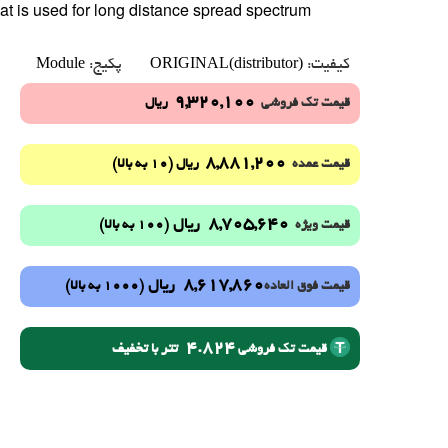
at is used for long distance spread spectrum
Module
ORIGINAL(distributor)
کیفیت:
پکیج:
9,320,100
قیمت تک فروشی
ریال
8,881,200
(10 به بالا)
قیمت عمده
ریال
8,705,640
ریال
(100 به بالا)
قیمت ویژه
8,617,860
ریال
(1000 به بالا)
قیمت فوق العاده
4.824
تتر با تخفیف
قیمت تک فروشی