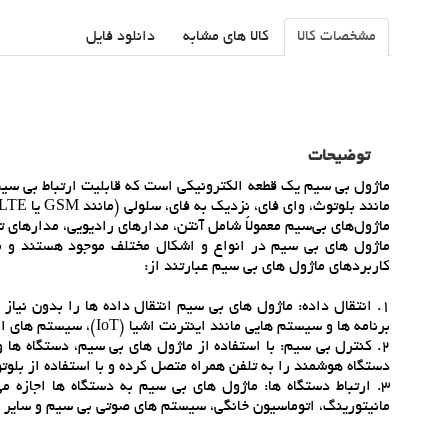
مشخصات کالا
کالا های مشابه
دانلود فایل
توضیحات
ماژول بي سيم يک قطعه الکترونيکي است که قابليت ارتباط بي سيم 
مانند بلوتوث، واي فاي، نزديک به فاي، سلولي (مانند GSM يا LTE) و غيره استفاده مي کنند.
ماژول‌هاي بي‌سيم معمولاً شامل آنتن، مدارهاي راديويي، مدارهاي ت
ماژول هاي بي سيم در انواع و اشکال مختلف موجود هستند و مي ت
کاربردهاي ماژول هاي بي سيم عبارتند از:
1. انتقال داده: ماژول هاي بي سيم انتقال داده ها را بدون نياز
برنامه ها و سيستم هايي مانند اينترنت اشيا (IoT)، سيستم هاي امنيتي، موانع، سيستم هاي رديابي و غيره استفاده کرد.
2. کنترل بي سيم: با استفاده از ماژول هاي بي سيم، دستگاه ها
دستگاه هوشمند را به تلفن همراه متصل کرده و با استفاده از بلوتو
3. ارتباط دستگاه ها: ماژول هاي بي سيم به دستگاه ها اجازه م
مانيتورينگ، اتوماسيون خانگي، سيستم هاي صوتي بي سيم و ساير ک