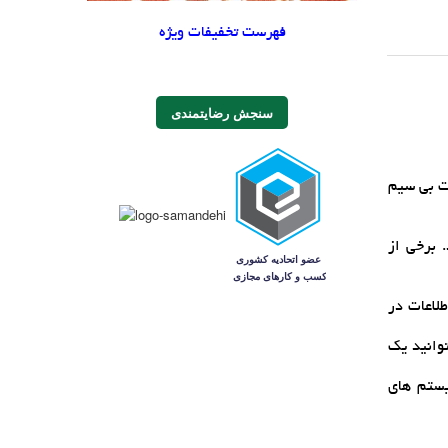
فهرست تخفیفات ویژه
سنجش رضایتمندی
ات بي سيم
 برخي از
طلاعات در
توانيد يک
سيستم هاي