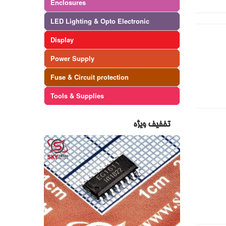
Enclosures
LED Lighting & Opto Electronic
Display
Power Supply
Fuse & Circuit protection
Tools & Supplies
تخفیف ویژه