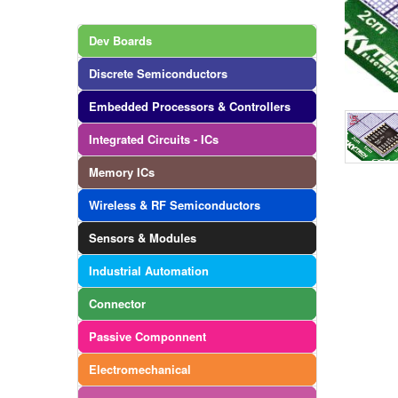
Dev Boards
Discrete Semiconductors
Embedded Processors & Controllers
Integrated Circuits - ICs
Memory ICs
Wireless & RF Semiconductors
Sensors & Modules
Industrial Automation
Connector
Passive Componnent
Electromechanical