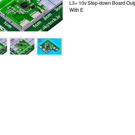
L3+ 10v Step-down Board Out
With E