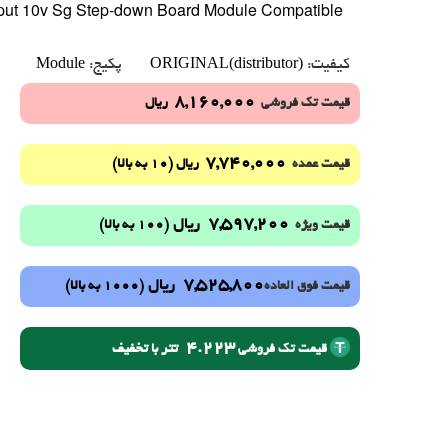
put 10v Sg Step-down Board Module Compatible
Module
ORIGINAL(distributor)
کیفیت:
پکیج:
8,160,000
قیمت تک فروشی
ریال
7,740,000
(10 به بالا)
قیمت عمده
ریال
7,597,200
ریال
(100 به بالا)
قیمت ویژه
7,525,800
ریال
(1000 به بالا)
قیمت فوق العاده
4.223
تتر با تخفیف
قیمت تک فروشی