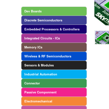
Dev Boards
Discrete Semiconductors
Embedded Processors & Controllers
Integrated Circuits - ICs
Memory ICs
Wireless & RF Semiconductors
Sensors & Modules
Industrial Automation
Connector
Passive Componnent
Electromechanical