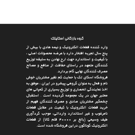
گروه بازرگانی اسکایتک
وارد كننده قطعات الکترونیک و نیمه هادی با بیش از
پنج سال تجربه افتخار دارد با عرضه محصولات اصلی ،
با كیفیت و استاندارد جهت ارج نهادن به سلیقه توزیع
كنندگان متعهد در راستای حفاظت از منافع و مصالح
مصرف كنندگان نهایی گام بردارد.
فروشگاه اسکای تک با حمایت كم نظیر مشتریان خوش
نام و فعال به عنوان گروهی پیشرو در ایران ، موفق به
اخذ نمایندگی انحصاری و توزیع بسیاری از كمپانی های
معتبر جهان در یك مجموعه گردیده است . استقبال
چشمگیر مشتریان صادق و مصرف كنندگان فهیم از
خرید قطعات الکترونیک با كیفیت در مقابل قطعات
نامرغوب و غیر استاندارد وارداتی، موجب گردآوری
طیف وسیعی (بالغ بر 40000 قلم كالا)‌ از قطعات
الکترونیک گوناگون دراین فروشگاه شده است.