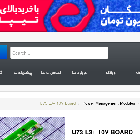
له
وبلاگ
درباره ما
تماس با ما
پیشنهادات
ث
U73 L3+ 10V Board
/
Power Management Modules
/
U73 L3+ 10V BOARD