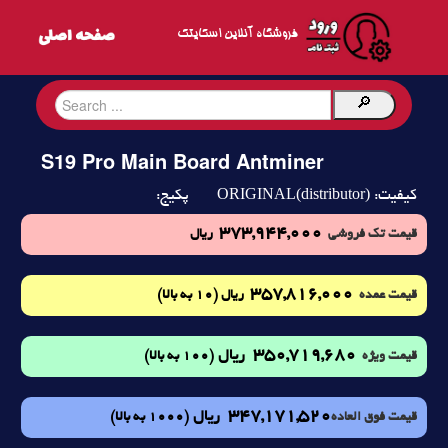
فروشگاه آنلاین اسکایتک
S19 Pro Main Board Antminer
ORIGINAL(distributor)
کیفیت:
پکیج:
373,944,000
قیمت تک فروشی
ریال
357,816,000
(10 به بالا)
قیمت عمده
ریال
350,719,680
ریال
(100 به بالا)
قیمت ویژه
347,171,520
ریال
(1000 به بالا)
قیمت فوق العاده